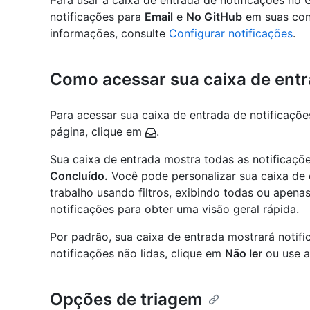
Para usar a caixa de entrada de notificações no 
notificações para
Email
e
No GitHub
em suas conf
informações, consulte
Configurar notificações
.
Como acessar sua caixa de ent
Para acessar sua caixa de entrada de notificações
página, clique em
.
Sua caixa de entrada mostra todas as notificaç
Concluído.
Você pode personalizar sua caixa de 
trabalho usando filtros, exibindo todas ou apena
notificações para obter uma visão geral rápida.
Por padrão, sua caixa de entrada mostrará notific
notificações não lidas, clique em
Não ler
ou use a
Opções de triagem