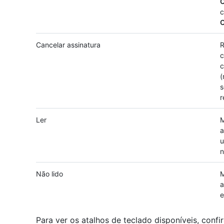
C
c
C
Cancelar assinatura
R
c
c
(
s
r
Ler
M
a
u
n
Não lido
M
a
e
Para ver os atalhos de teclado disponíveis, confi