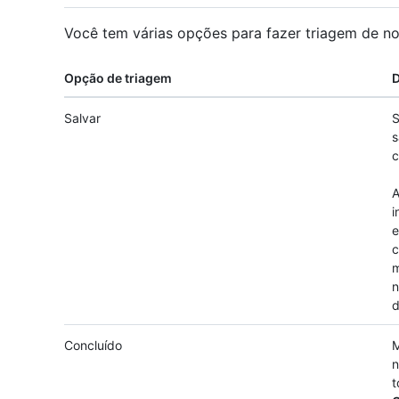
Você tem várias opções para fazer triagem de not
Opção de triagem
D
Salvar
S
s
c
A
i
c
m
n
d
Concluído
M
n
t