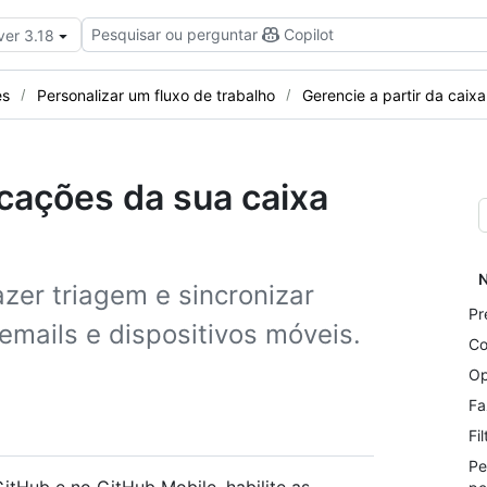
Pesquisar ou perguntar
Copilot
ver 3.18
es
Personalizar um fluxo de trabalho
Gerencie a partir da caix
cações da sua caixa
N
zer triagem e sincronizar
Pr
emails e dispositivos móveis.
Co
Op
Fa
Fi
Pe