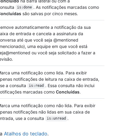
oncluído
na barra lateral ou com a
onsulta
. As notificações marcadas como
is:done
oncluídas
são salvas por cinco meses.
emove automaticamente a notificação da sua
aixa de entrada e cancela a assinatura da
onversa até que você seja @mentioned
mencionado), uma equipe em que você está
eja@mentioned ou você seja solicitado a fazer a
evisão.
arca uma notificação como lida. Para exibir
penas notificações de leitura na caixa de entrada,
se a consulta
. Essa consulta não inclui
is:read
otificações marcadas como
Concluídas
.
arca uma notificação como não lida. Para exibir
penas notificações não lidas em sua caixa de
ntrada, use a consulta
.
is:unread
ra
Atalhos do teclado
.