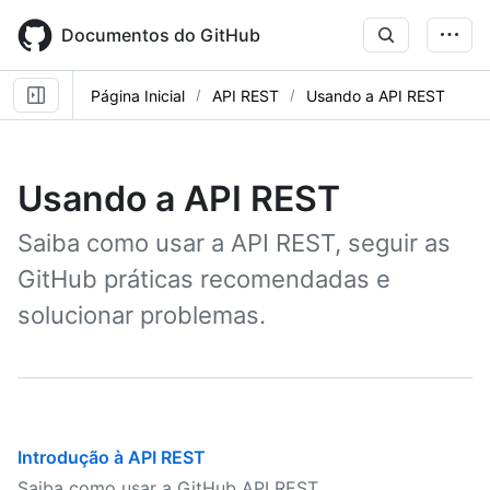
Skip
to
Documentos do GitHub
main
content
Página Inicial
API REST
Usando a API REST
Usando a API REST
Saiba como usar a API REST, seguir as
GitHub práticas recomendadas e
solucionar problemas.
Introdução à API REST
Saiba como usar a GitHub API REST.