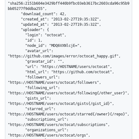
"sha256:2151b604e3429bff440b9fbc03eb3617bc2603cda96c95b9
bb05277f9ddba255",

      "download_count": 42,

      "created_at": "2013-02-27T19:35:32Z",

      "updated_at": "2013-02-27T19:35:32Z",

      "uploader": {

        "login": "octocat",

        "id": 1,

        "node_id": "MDQ6VXNlcjE=",

        "avatar_url": 
"https://github.com/images/error/octocat_happy.gif",

        "gravatar_id": "",

        "url": "https://HOSTNAME/users/octocat",

        "html_url": "https://github.com/octocat",

        "followers_url": 
"https://HOSTNAME/users/octocat/followers",

        "following_url": 
"https://HOSTNAME/users/octocat/following{/other_user}",

        "gists_url": 
"https://HOSTNAME/users/octocat/gists{/gist_id}",

        "starred_url": 
"https://HOSTNAME/users/octocat/starred{/owner}{/repo}",

        "subscriptions_url": 
"https://HOSTNAME/users/octocat/subscriptions",

        "organizations_url": 
"https://HOSTNAME/users/octocat/orgs",
