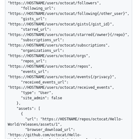
"https://HOSTNAME/users/octocat/followers",

      "following_url": 
"https://HOSTNAME/users/octocat/following{/other_user}",

      "gists_url": 
"https://HOSTNAME/users/octocat/gists{/gist_id}",

      "starred_url": 
"https://HOSTNAME/users/octocat/starred{/owner}{/repo}",

      "subscriptions_url": 
"https://HOSTNAME/users/octocat/subscriptions",

      "organizations_url": 
"https://HOSTNAME/users/octocat/orgs",

      "repos_url": 
"https://HOSTNAME/users/octocat/repos",

      "events_url": 
"https://HOSTNAME/users/octocat/events{/privacy}",

      "received_events_url": 
"https://HOSTNAME/users/octocat/received_events",

      "type": "User",

      "site_admin": false

    },

    "assets": [

      {

        "url": "https://HOSTNAME/repos/octocat/Hello-
World/releases/assets/1",

        "browser_download_url": 
"https://github.com/octocat/Hello-