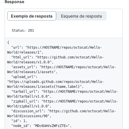
Response
Exemplo de resposta
Esquema de resposta
Status: 201
{

  "url": "https://HOSTNAME/repos/octocat/Hello-
World/releases/1",

  "html_url": "https://github.com/octocat/Hello-
World/releases/v1.0.0",

  "assets_url": "https://HOSTNAME/repos/octocat/Hello-
World/releases/1/assets",

  "upload_url": 
"https://uploads.github.com/repos/octocat/Hello-
World/releases/1/assets{?name,label}",

  "tarball_url": "https://HOSTNAME/repos/octocat/Hello-
World/tarball/v1.0.0",

  "zipball_url": "https://HOSTNAME/repos/octocat/Hello-
World/zipball/v1.0.0",

  "discussion_url": "https://github.com/octocat/Hello-
World/discussions/90",

  "id": 1,

  "node_id": "MDc6UmVsZWFzZTE=",
