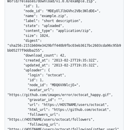
World/releases/download/v1.0.0/example.zip",

        "id": 1,

        "node_id": "MDEyOlJlbGVhc2VBc3NldDE=",

        "name": "example.zip",

        "label": "short description",

        "state": "uploaded",

        "content_type": "application/zip",

        "size": 1024,

        "digest": 
"sha256:2151b604e3429bff440b9fbc03eb3617bc2603cda96c95b9
bb05277f9ddba255",

        "download_count": 42,

        "created_at": "2013-02-27T19:35:32Z",

        "updated_at": "2013-02-27T19:35:32Z",

        "uploader": {

          "login": "octocat",

          "id": 1,

          "node_id": "MDQ6VXNlcjE=",

          "avatar_url": 
"https://github.com/images/error/octocat_happy.gif",

          "gravatar_id": "",

          "url": "https://HOSTNAME/users/octocat",

          "html_url": "https://github.com/octocat",

          "followers_url": 
"https://HOSTNAME/users/octocat/followers",

          "following_url": 
"https://HOSTNAME/users/octocat/following{/other_user}",
