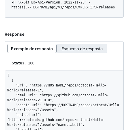
  -H "X-GitHub-Api-Version: 2022-11-28" \

  http(s)://HOSTNAME/api/v3/repos/OWNER/REPO/releases
Response
Exemplo de resposta
Esquema de resposta
Status: 200
[

  {

    "url": "https://HOSTNAME/repos/octocat/Hello-
World/releases/1",

    "html_url": "https://github.com/octocat/Hello-
World/releases/v1.0.0",

    "assets_url": "https://HOSTNAME/repos/octocat/Hello-
World/releases/1/assets",

    "upload_url": 
"https://uploads.github.com/repos/octocat/Hello-
World/releases/1/assets{?name,label}",

    "tarball_url": 