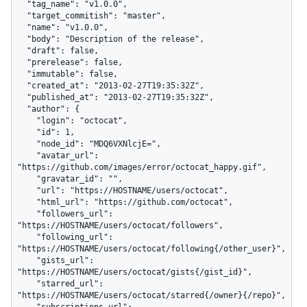
  "tag_name": "v1.0.0",

  "target_commitish": "master",

  "name": "v1.0.0",

  "body": "Description of the release",

  "draft": false,

  "prerelease": false,

  "immutable": false,

  "created_at": "2013-02-27T19:35:32Z",

  "published_at": "2013-02-27T19:35:32Z",

  "author": {

    "login": "octocat",

    "id": 1,

    "node_id": "MDQ6VXNlcjE=",

    "avatar_url": 
"https://github.com/images/error/octocat_happy.gif",

    "gravatar_id": "",

    "url": "https://HOSTNAME/users/octocat",

    "html_url": "https://github.com/octocat",

    "followers_url": 
"https://HOSTNAME/users/octocat/followers",

    "following_url": 
"https://HOSTNAME/users/octocat/following{/other_user}",

    "gists_url": 
"https://HOSTNAME/users/octocat/gists{/gist_id}",

    "starred_url": 
"https://HOSTNAME/users/octocat/starred{/owner}{/repo}",
