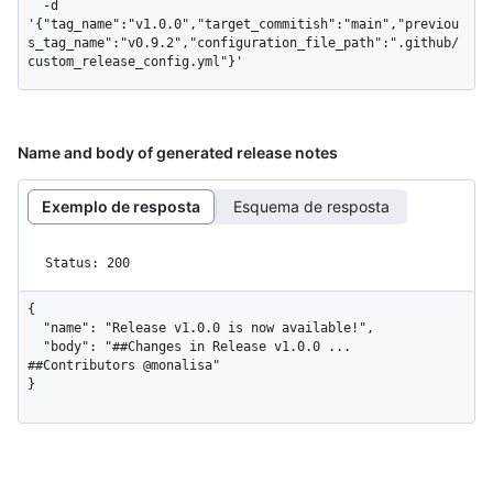
  -d 
'{"tag_name":"v1.0.0","target_commitish":"main","previou
s_tag_name":"v0.9.2","configuration_file_path":".github/
custom_release_config.yml"}'
Name and body of generated release notes
Exemplo de resposta
Esquema de resposta
Status: 200
{

  "name": "Release v1.0.0 is now available!",

  "body": "##Changes in Release v1.0.0 ... 
##Contributors @monalisa"

}