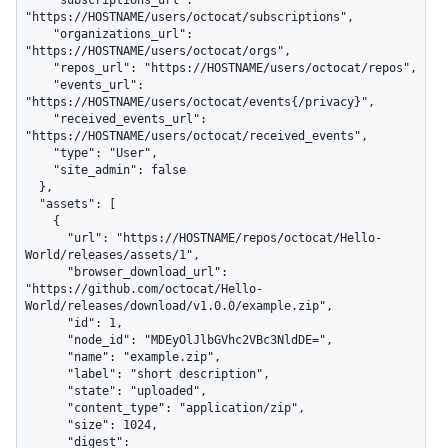
    "subscriptions_url": 
"https://HOSTNAME/users/octocat/subscriptions",

    "organizations_url": 
"https://HOSTNAME/users/octocat/orgs",

    "repos_url": "https://HOSTNAME/users/octocat/repos",

    "events_url": 
"https://HOSTNAME/users/octocat/events{/privacy}",

    "received_events_url": 
"https://HOSTNAME/users/octocat/received_events",

    "type": "User",

    "site_admin": false

  },

  "assets": [

    {

      "url": "https://HOSTNAME/repos/octocat/Hello-
World/releases/assets/1",

      "browser_download_url": 
"https://github.com/octocat/Hello-
World/releases/download/v1.0.0/example.zip",

      "id": 1,

      "node_id": "MDEyOlJlbGVhc2VBc3NldDE=",

      "name": "example.zip",

      "label": "short description",

      "state": "uploaded",

      "content_type": "application/zip",

      "size": 1024,

      "digest": 