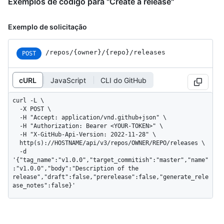
Exemplos de código para "Create a release"
Exemplo de solicitação
/repos
/{owner}
/{repo}
/releases
POST
cURL
JavaScript
CLI do GitHub
curl -L \

  -X POST \

  -H "Accept: application/vnd.github+json" \

  -H "Authorization: Bearer <YOUR-TOKEN>" \

  -H "X-GitHub-Api-Version: 2022-11-28" \

  http(s)://HOSTNAME/api/v3/repos/OWNER/REPO/releases \

  -d 
'{"tag_name":"v1.0.0","target_commitish":"master","name"
:"v1.0.0","body":"Description of the 
release","draft":false,"prerelease":false,"generate_rele
ase_notes":false}'