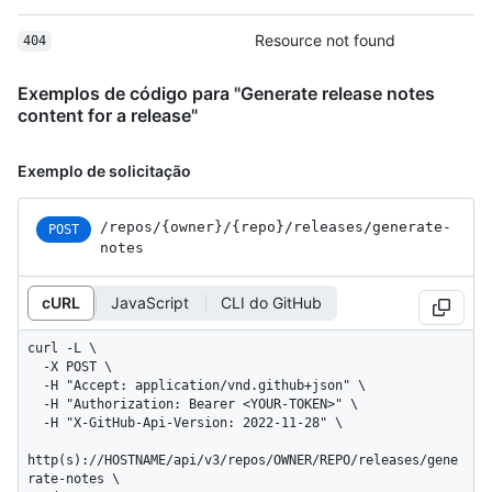
Resource not found
404
Exemplos de código para "Generate release notes
content for a release"
Exemplo de solicitação
/repos
/{owner}
/{repo}
/releases
/generate-
POST
notes
cURL
JavaScript
CLI do GitHub
curl -L \

  -X POST \

  -H "Accept: application/vnd.github+json" \

  -H "Authorization: Bearer <YOUR-TOKEN>" \

  -H "X-GitHub-Api-Version: 2022-11-28" \

http(s)://HOSTNAME/api/v3/repos/OWNER/REPO/releases/gene
rate-notes \
