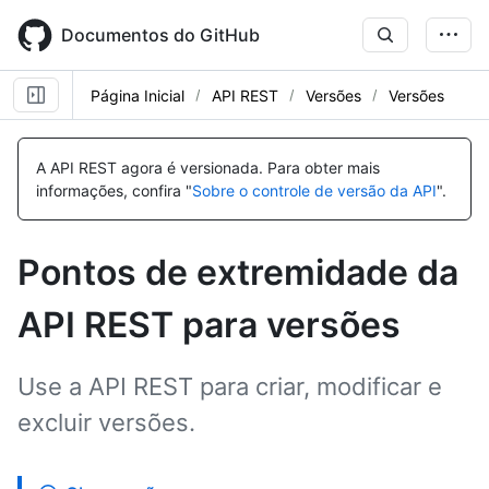
Skip
to
Documentos do GitHub
main
content
Página Inicial
API REST
Versões
Versões
Nome,
Nome,
Nome,
Nome,
Nome,
Nome,
Nome,
Nome,
Nome,
Nome,
Nome,
Nome,
Nome,
Nome,
Nome,
Nome,
Nome,
Nome,
Nome,
Nome,
Tipo,
Tipo,
Tipo,
Tipo,
Tipo,
Tipo,
Tipo,
Tipo,
Tipo,
Tipo,
Tipo,
Tipo,
Tipo,
Tipo,
Tipo,
Tipo,
Tipo,
Tipo,
Tipo,
Tipo,
A API REST agora é versionada.
Para obter mais
Descrição
Descrição
Descrição
Descrição
Descrição
Descrição
Descrição
Descrição
Descrição
Descrição
Descrição
Descrição
Descrição
Descrição
Descrição
Descrição
Descrição
Descrição
Descrição
Descrição
informações, confira "
Sobre o controle de versão da API
".
Pontos de extremidade da
API REST para versões
Use a API REST para criar, modificar e
excluir versões.