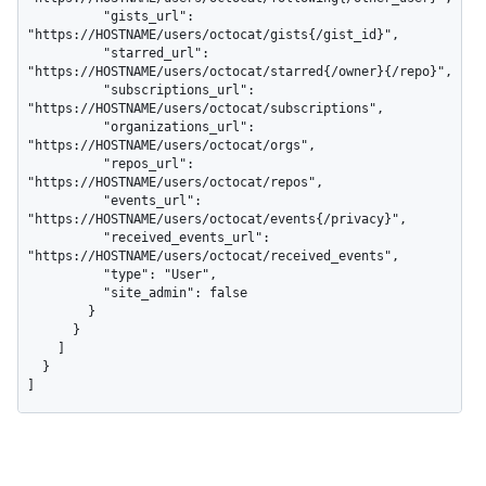
          "gists_url": 
"https://HOSTNAME/users/octocat/gists{/gist_id}",

          "starred_url": 
"https://HOSTNAME/users/octocat/starred{/owner}{/repo}",

          "subscriptions_url": 
"https://HOSTNAME/users/octocat/subscriptions",

          "organizations_url": 
"https://HOSTNAME/users/octocat/orgs",

          "repos_url": 
"https://HOSTNAME/users/octocat/repos",

          "events_url": 
"https://HOSTNAME/users/octocat/events{/privacy}",

          "received_events_url": 
"https://HOSTNAME/users/octocat/received_events",

          "type": "User",

          "site_admin": false

        }

      }

    ]

  }

]