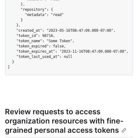
      },

      "repository": {

        "metadata": "read"

      }

    },

    "created_at": "2023-05-16T08:47:09.000-07:00",

    "token_id": 98716,

    "token_name": "Some Token",

    "token_expired": false,

    "token_expires_at": "2023-11-16T08:47:09.000-07:00",

    "token_last_used_at": null

  }

]
Review requests to access
organization resources with fine-
grained personal access tokens