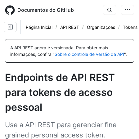
Skip
to
Documentos do GitHub
main
content
Página Inicial
API REST
Organizações
Tokens 
Nome,
Nome,
Nome,
Nome,
Nome,
Nome,
Nome,
Nome,
Nome,
Nome,
Nome,
Nome,
Nome,
Nome,
Nome,
Nome,
Nome,
Nome,
Nome,
Nome,
Nome,
Nome,
Nome,
Nome,
Tipo,
Tipo,
Tipo,
Tipo,
Tipo,
Tipo,
Tipo,
Tipo,
Tipo,
Tipo,
Tipo,
Tipo,
Tipo,
Tipo,
Tipo,
Tipo,
Tipo,
Tipo,
Tipo,
Tipo,
Tipo,
Tipo,
Tipo,
Tipo,
A API REST agora é versionada.
Para obter mais
Descrição
Descrição
Descrição
Descrição
Descrição
Descrição
Descrição
Descrição
Descrição
Descrição
Descrição
Descrição
Descrição
Descrição
Descrição
Descrição
Descrição
Descrição
Descrição
Descrição
Descrição
Descrição
Descrição
Descrição
informações, confira "
Sobre o controle de versão da API
".
Endpoints de API REST
para tokens de acesso
pessoal
Use a API REST para gerenciar fine-
grained personal access token.