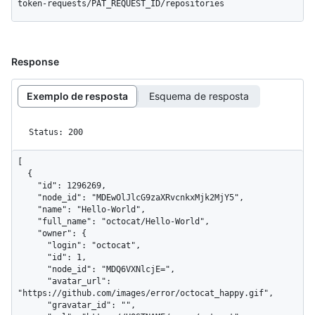
token-requests/PAT_REQUEST_ID/repositories
Response
Exemplo de resposta
Esquema de resposta
Status: 200
[

  {

    "id": 1296269,

    "node_id": "MDEwOlJlcG9zaXRvcnkxMjk2MjY5",

    "name": "Hello-World",

    "full_name": "octocat/Hello-World",

    "owner": {

      "login": "octocat",

      "id": 1,

      "node_id": "MDQ6VXNlcjE=",

      "avatar_url": 
"https://github.com/images/error/octocat_happy.gif",

      "gravatar_id": "",
