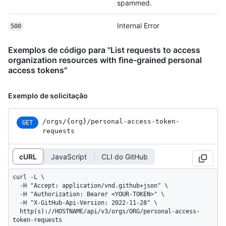
spammed.
Internal Error
500
Exemplos de código para "List requests to access
organization resources with fine-grained personal
access tokens"
Exemplo de solicitação
/orgs
/{org}
/personal-access-token-
GET
requests
cURL
JavaScript
CLI do GitHub
curl -L \

  -H "Accept: application/vnd.github+json" \

  -H "Authorization: Bearer <YOUR-TOKEN>" \

  -H "X-GitHub-Api-Version: 2022-11-28" \

  http(s)://HOSTNAME/api/v3/orgs/ORG/personal-access-
token-requests