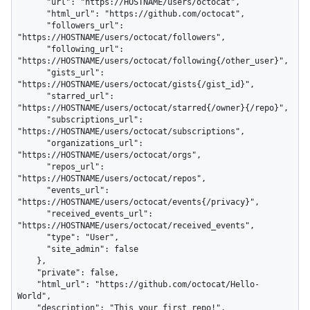
      "url": "https://HOSTNAME/users/octocat",

      "html_url": "https://github.com/octocat",

      "followers_url": 
"https://HOSTNAME/users/octocat/followers",

      "following_url": 
"https://HOSTNAME/users/octocat/following{/other_user}",

      "gists_url": 
"https://HOSTNAME/users/octocat/gists{/gist_id}",

      "starred_url": 
"https://HOSTNAME/users/octocat/starred{/owner}{/repo}",

      "subscriptions_url": 
"https://HOSTNAME/users/octocat/subscriptions",

      "organizations_url": 
"https://HOSTNAME/users/octocat/orgs",

      "repos_url": 
"https://HOSTNAME/users/octocat/repos",

      "events_url": 
"https://HOSTNAME/users/octocat/events{/privacy}",

      "received_events_url": 
"https://HOSTNAME/users/octocat/received_events",

      "type": "User",

      "site_admin": false

    },

    "private": false,

    "html_url": "https://github.com/octocat/Hello-
World",

    "description": "This your first repo!",
