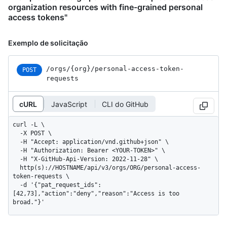
organization resources with fine-grained personal
access tokens"
Exemplo de solicitação
/orgs
/{org}
/personal-access-token-
POST
requests
cURL
JavaScript
CLI do GitHub
curl -L \

  -X POST \

  -H "Accept: application/vnd.github+json" \

  -H "Authorization: Bearer <YOUR-TOKEN>" \

  -H "X-GitHub-Api-Version: 2022-11-28" \

  http(s)://HOSTNAME/api/v3/orgs/ORG/personal-access-
token-requests \

  -d '{"pat_request_ids":
[42,73],"action":"deny","reason":"Access is too 
broad."}'