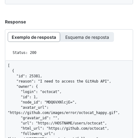
Response
Exemplo de resposta
Esquema de resposta
Status: 200
[

  {

    "id": 25381,

    "reason": "I need to access the GitHub API",

    "owner": {

      "login": "octocat",

      "id": 1,

      "node_id": "MDQ6VXNlcjE=",

      "avatar_url": 
"https://github.com/images/error/octocat_happy.gif",

      "gravatar_id": "",

      "url": "https://HOSTNAME/users/octocat",

      "html_url": "https://github.com/octocat",

      "followers_url": 