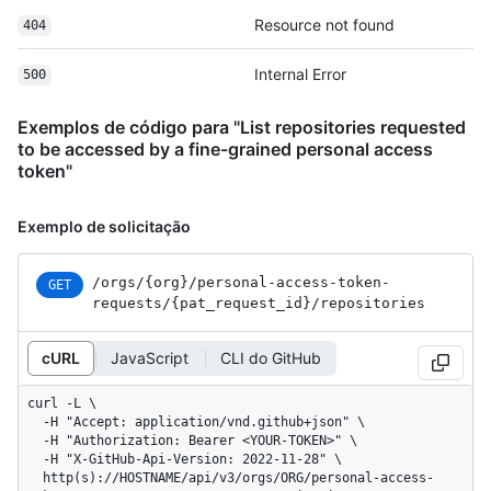
Resource not found
404
Internal Error
500
Exemplos de código para "List repositories requested
to be accessed by a fine-grained personal access
token"
Exemplo de solicitação
/orgs
/{org}
/personal-access-token-
GET
requests
/{pat_
request_
id}
/repositories
cURL
JavaScript
CLI do GitHub
curl -L \

  -H "Accept: application/vnd.github+json" \

  -H "Authorization: Bearer <YOUR-TOKEN>" \

  -H "X-GitHub-Api-Version: 2022-11-28" \

  http(s)://HOSTNAME/api/v3/orgs/ORG/personal-access-