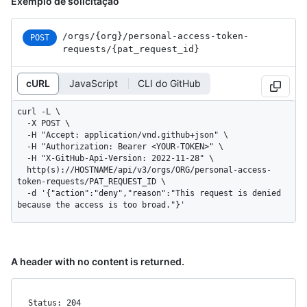
Exemplo de solicitação
/orgs
/{org}
/personal-access-token-
POST
requests
/{pat_
request_
id}
cURL
JavaScript
CLI do GitHub
curl -L \

  -X POST \

  -H "Accept: application/vnd.github+json" \

  -H "Authorization: Bearer <YOUR-TOKEN>" \

  -H "X-GitHub-Api-Version: 2022-11-28" \

  http(s)://HOSTNAME/api/v3/orgs/ORG/personal-access-
token-requests/PAT_REQUEST_ID \

  -d '{"action":"deny","reason":"This request is denied 
because the access is too broad."}'
A header with no content is returned.
Status: 204