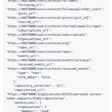
"https://HOSTNAME/users/octocat/followers",

      "following_url": 
"https://HOSTNAME/users/octocat/following{/other_user}",

      "gists_url": 
"https://HOSTNAME/users/octocat/gists{/gist_id}",

      "starred_url": 
"https://HOSTNAME/users/octocat/starred{/owner}{/repo}",

      "subscriptions_url": 
"https://HOSTNAME/users/octocat/subscriptions",

      "organizations_url": 
"https://HOSTNAME/users/octocat/orgs",

      "repos_url": 
"https://HOSTNAME/users/octocat/repos",

      "events_url": 
"https://HOSTNAME/users/octocat/events{/privacy}",

      "received_events_url": 
"https://HOSTNAME/users/octocat/received_events",

      "type": "User",

      "site_admin": false

    },

    "repository_selection": "all",

    "repositories_url": 
"https://HOSTNAME/organizations/652551/personal-access-
token-requests/25381/repositories",

    "permissions": {

      "organization": {

        "members": "read"
