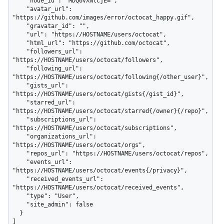
    "node_id": "MDQ6VXNlcjE=",

    "avatar_url": 
"https://github.com/images/error/octocat_happy.gif",

    "gravatar_id": "",

    "url": "https://HOSTNAME/users/octocat",

    "html_url": "https://github.com/octocat",

    "followers_url": 
"https://HOSTNAME/users/octocat/followers",

    "following_url": 
"https://HOSTNAME/users/octocat/following{/other_user}",

    "gists_url": 
"https://HOSTNAME/users/octocat/gists{/gist_id}",

    "starred_url": 
"https://HOSTNAME/users/octocat/starred{/owner}{/repo}",

    "subscriptions_url": 
"https://HOSTNAME/users/octocat/subscriptions",

    "organizations_url": 
"https://HOSTNAME/users/octocat/orgs",

    "repos_url": "https://HOSTNAME/users/octocat/repos",

    "events_url": 
"https://HOSTNAME/users/octocat/events{/privacy}",

    "received_events_url": 
"https://HOSTNAME/users/octocat/received_events",

    "type": "User",

    "site_admin": false

  }

]