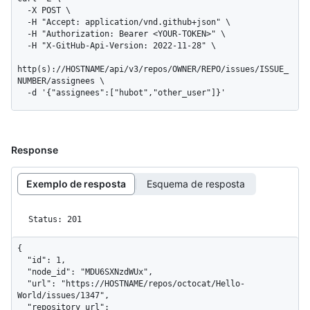
  -X POST \

  -H "Accept: application/vnd.github+json" \

  -H "Authorization: Bearer <YOUR-TOKEN>" \

  -H "X-GitHub-Api-Version: 2022-11-28" \

http(s)://HOSTNAME/api/v3/repos/OWNER/REPO/issues/ISSUE_
NUMBER/assignees \

  -d '{"assignees":["hubot","other_user"]}'
Response
Exemplo de resposta
Esquema de resposta
Status: 201
{

  "id": 1,

  "node_id": "MDU6SXNzdWUx",

  "url": "https://HOSTNAME/repos/octocat/Hello-
World/issues/1347",

  "repository_url": 