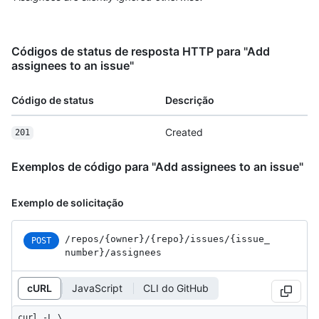
Códigos de status de resposta HTTP para "Add
assignees to an issue"
Código de status
Descrição
Created
201
Exemplos de código para "Add assignees to an issue"
Exemplo de solicitação
/repos
/{owner}
/{repo}
/issues
/{issue_
POST
number}
/assignees
cURL
JavaScript
CLI do GitHub
curl -L \
