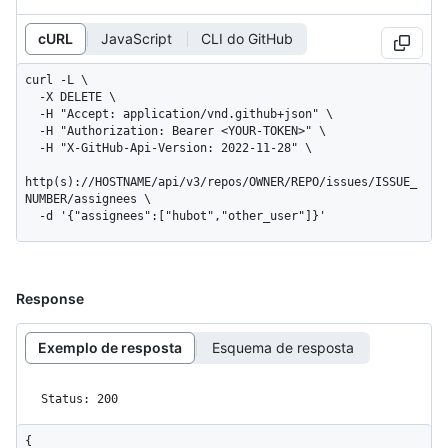
cURL
JavaScript
CLI do GitHub
curl -L \

  -X DELETE \

  -H "Accept: application/vnd.github+json" \

  -H "Authorization: Bearer <YOUR-TOKEN>" \

  -H "X-GitHub-Api-Version: 2022-11-28" \

http(s)://HOSTNAME/api/v3/repos/OWNER/REPO/issues/ISSUE_
NUMBER/assignees \

  -d '{"assignees":["hubot","other_user"]}'
Response
Exemplo de resposta
Esquema de resposta
Status: 200
{
