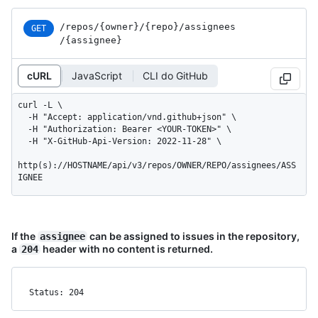
/repos
/{owner}
/{repo}
/assignees
GET
/{assignee}
cURL
JavaScript
CLI do GitHub
curl -L \

  -H "Accept: application/vnd.github+json" \

  -H "Authorization: Bearer <YOUR-TOKEN>" \

  -H "X-GitHub-Api-Version: 2022-11-28" \

http(s)://HOSTNAME/api/v3/repos/OWNER/REPO/assignees/ASS
IGNEE
If the
can be assigned to issues in the repository,
assignee
a
header with no content is returned.
204
Status: 204