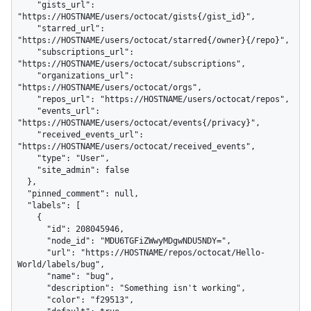
    "gists_url": 
"https://HOSTNAME/users/octocat/gists{/gist_id}",

    "starred_url": 
"https://HOSTNAME/users/octocat/starred{/owner}{/repo}",

    "subscriptions_url": 
"https://HOSTNAME/users/octocat/subscriptions",

    "organizations_url": 
"https://HOSTNAME/users/octocat/orgs",

    "repos_url": "https://HOSTNAME/users/octocat/repos",

    "events_url": 
"https://HOSTNAME/users/octocat/events{/privacy}",

    "received_events_url": 
"https://HOSTNAME/users/octocat/received_events",

    "type": "User",

    "site_admin": false

  },

  "pinned_comment": null,

  "labels": [

    {

      "id": 208045946,

      "node_id": "MDU6TGFiZWwyMDgwNDU5NDY=",

      "url": "https://HOSTNAME/repos/octocat/Hello-
World/labels/bug",

      "name": "bug",

      "description": "Something isn't working",

      "color": "f29513",
