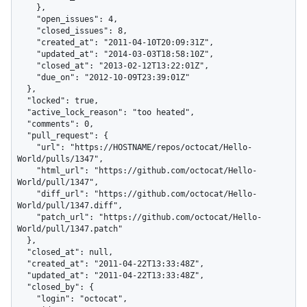
    },

    "open_issues": 4,

    "closed_issues": 8,

    "created_at": "2011-04-10T20:09:31Z",

    "updated_at": "2014-03-03T18:58:10Z",

    "closed_at": "2013-02-12T13:22:01Z",

    "due_on": "2012-10-09T23:39:01Z"

  },

  "locked": true,

  "active_lock_reason": "too heated",

  "comments": 0,

  "pull_request": {

    "url": "https://HOSTNAME/repos/octocat/Hello-
World/pulls/1347",

    "html_url": "https://github.com/octocat/Hello-
World/pull/1347",

    "diff_url": "https://github.com/octocat/Hello-
World/pull/1347.diff",

    "patch_url": "https://github.com/octocat/Hello-
World/pull/1347.patch"

  },

  "closed_at": null,

  "created_at": "2011-04-22T13:33:48Z",

  "updated_at": "2011-04-22T13:33:48Z",

  "closed_by": {

    "login": "octocat",
