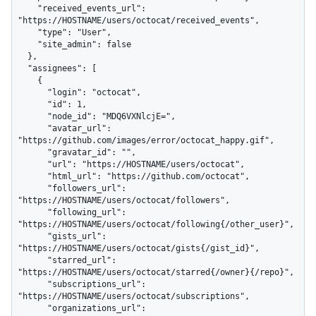
    "received_events_url": 
"https://HOSTNAME/users/octocat/received_events",

    "type": "User",

    "site_admin": false

  },

  "assignees": [

    {

      "login": "octocat",

      "id": 1,

      "node_id": "MDQ6VXNlcjE=",

      "avatar_url": 
"https://github.com/images/error/octocat_happy.gif",

      "gravatar_id": "",

      "url": "https://HOSTNAME/users/octocat",

      "html_url": "https://github.com/octocat",

      "followers_url": 
"https://HOSTNAME/users/octocat/followers",

      "following_url": 
"https://HOSTNAME/users/octocat/following{/other_user}",

      "gists_url": 
"https://HOSTNAME/users/octocat/gists{/gist_id}",

      "starred_url": 
"https://HOSTNAME/users/octocat/starred{/owner}{/repo}",

      "subscriptions_url": 
"https://HOSTNAME/users/octocat/subscriptions",

      "organizations_url": 