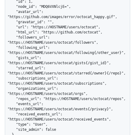
    "id": 1,

    "node_id": "MDQ6VXNlcjE=",

    "avatar_url": 
"https://github.com/images/error/octocat_happy.gif",

    "gravatar_id": "",

    "url": "https://HOSTNAME/users/octocat",

    "html_url": "https://github.com/octocat",

    "followers_url": 
"https://HOSTNAME/users/octocat/followers",

    "following_url": 
"https://HOSTNAME/users/octocat/following{/other_user}",

    "gists_url": 
"https://HOSTNAME/users/octocat/gists{/gist_id}",

    "starred_url": 
"https://HOSTNAME/users/octocat/starred{/owner}{/repo}",

    "subscriptions_url": 
"https://HOSTNAME/users/octocat/subscriptions",

    "organizations_url": 
"https://HOSTNAME/users/octocat/orgs",

    "repos_url": "https://HOSTNAME/users/octocat/repos",

    "events_url": 
"https://HOSTNAME/users/octocat/events{/privacy}",

    "received_events_url": 
"https://HOSTNAME/users/octocat/received_events",

    "type": "User",

    "site_admin": false

  },
