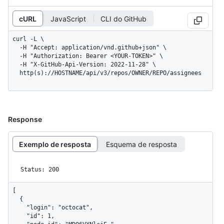
cURL
JavaScript
CLI do GitHub
curl -L \

  -H "Accept: application/vnd.github+json" \

  -H "Authorization: Bearer <YOUR-TOKEN>" \

  -H "X-GitHub-Api-Version: 2022-11-28" \

  http(s)://HOSTNAME/api/v3/repos/OWNER/REPO/assignees
Response
Exemplo de resposta
Esquema de resposta
Status: 200
[

  {

    "login": "octocat",

    "id": 1,
