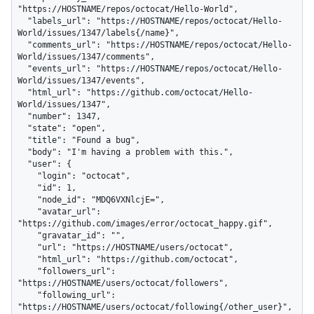
"https://HOSTNAME/repos/octocat/Hello-World",

  "labels_url": "https://HOSTNAME/repos/octocat/Hello-
World/issues/1347/labels{/name}",

  "comments_url": "https://HOSTNAME/repos/octocat/Hello-
World/issues/1347/comments",

  "events_url": "https://HOSTNAME/repos/octocat/Hello-
World/issues/1347/events",

  "html_url": "https://github.com/octocat/Hello-
World/issues/1347",

  "number": 1347,

  "state": "open",

  "title": "Found a bug",

  "body": "I'm having a problem with this.",

  "user": {

    "login": "octocat",

    "id": 1,

    "node_id": "MDQ6VXNlcjE=",

    "avatar_url": 
"https://github.com/images/error/octocat_happy.gif",

    "gravatar_id": "",

    "url": "https://HOSTNAME/users/octocat",

    "html_url": "https://github.com/octocat",

    "followers_url": 
"https://HOSTNAME/users/octocat/followers",

    "following_url": 
"https://HOSTNAME/users/octocat/following{/other_user}",
