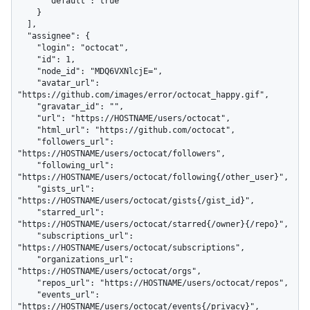
      "default": true

    }

  ],

  "assignee": {

    "login": "octocat",

    "id": 1,

    "node_id": "MDQ6VXNlcjE=",

    "avatar_url": 
"https://github.com/images/error/octocat_happy.gif",

    "gravatar_id": "",

    "url": "https://HOSTNAME/users/octocat",

    "html_url": "https://github.com/octocat",

    "followers_url": 
"https://HOSTNAME/users/octocat/followers",

    "following_url": 
"https://HOSTNAME/users/octocat/following{/other_user}",

    "gists_url": 
"https://HOSTNAME/users/octocat/gists{/gist_id}",

    "starred_url": 
"https://HOSTNAME/users/octocat/starred{/owner}{/repo}",

    "subscriptions_url": 
"https://HOSTNAME/users/octocat/subscriptions",

    "organizations_url": 
"https://HOSTNAME/users/octocat/orgs",

    "repos_url": "https://HOSTNAME/users/octocat/repos",

    "events_url": 
"https://HOSTNAME/users/octocat/events{/privacy}",
