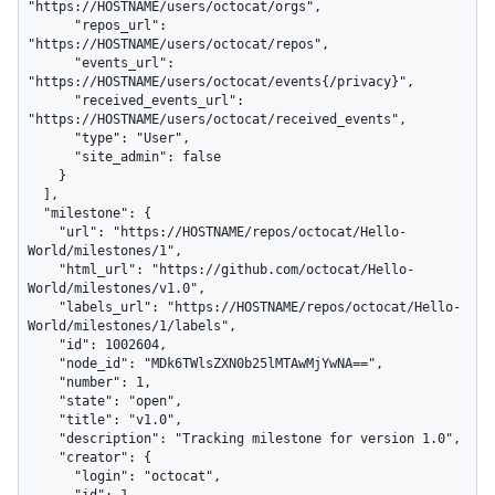
"https://HOSTNAME/users/octocat/orgs",

      "repos_url": 
"https://HOSTNAME/users/octocat/repos",

      "events_url": 
"https://HOSTNAME/users/octocat/events{/privacy}",

      "received_events_url": 
"https://HOSTNAME/users/octocat/received_events",

      "type": "User",

      "site_admin": false

    }

  ],

  "milestone": {

    "url": "https://HOSTNAME/repos/octocat/Hello-
World/milestones/1",

    "html_url": "https://github.com/octocat/Hello-
World/milestones/v1.0",

    "labels_url": "https://HOSTNAME/repos/octocat/Hello-
World/milestones/1/labels",

    "id": 1002604,

    "node_id": "MDk6TWlsZXN0b25lMTAwMjYwNA==",

    "number": 1,

    "state": "open",

    "title": "v1.0",

    "description": "Tracking milestone for version 1.0",

    "creator": {

      "login": "octocat",

      "id": 1,
