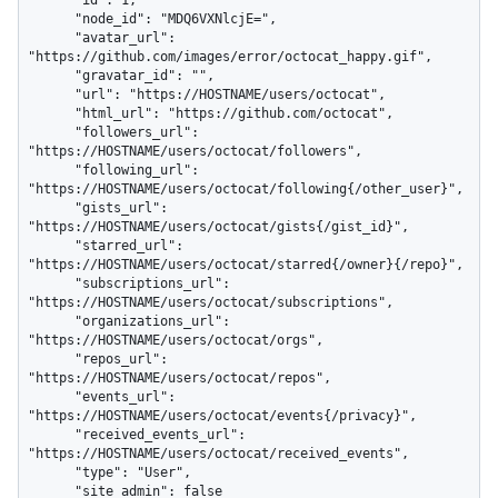
      "node_id": "MDQ6VXNlcjE=",

      "avatar_url": 
"https://github.com/images/error/octocat_happy.gif",

      "gravatar_id": "",

      "url": "https://HOSTNAME/users/octocat",

      "html_url": "https://github.com/octocat",

      "followers_url": 
"https://HOSTNAME/users/octocat/followers",

      "following_url": 
"https://HOSTNAME/users/octocat/following{/other_user}",

      "gists_url": 
"https://HOSTNAME/users/octocat/gists{/gist_id}",

      "starred_url": 
"https://HOSTNAME/users/octocat/starred{/owner}{/repo}",

      "subscriptions_url": 
"https://HOSTNAME/users/octocat/subscriptions",

      "organizations_url": 
"https://HOSTNAME/users/octocat/orgs",

      "repos_url": 
"https://HOSTNAME/users/octocat/repos",

      "events_url": 
"https://HOSTNAME/users/octocat/events{/privacy}",

      "received_events_url": 
"https://HOSTNAME/users/octocat/received_events",

      "type": "User",

      "site_admin": false
