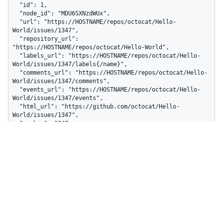
  "id": 1,

  "node_id": "MDU6SXNzdWUx",

  "url": "https://HOSTNAME/repos/octocat/Hello-
World/issues/1347",

  "repository_url": 
"https://HOSTNAME/repos/octocat/Hello-World",

  "labels_url": "https://HOSTNAME/repos/octocat/Hello-
World/issues/1347/labels{/name}",

  "comments_url": "https://HOSTNAME/repos/octocat/Hello-
World/issues/1347/comments",

  "events_url": "https://HOSTNAME/repos/octocat/Hello-
World/issues/1347/events",

  "html_url": "https://github.com/octocat/Hello-
World/issues/1347",

  "number": 1347,

  "state": "open",

  "title": "Found a bug",

  "body": "I'm having a problem with this.",

  "user": {

    "login": "octocat",

    "id": 1,

    "node_id": "MDQ6VXNlcjE=",

    "avatar_url": 
"https://github.com/images/error/octocat_happy.gif",

    "gravatar_id": "",

    "url": "https://HOSTNAME/users/octocat",
