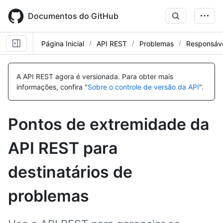
Skip
to
Documentos do GitHub
main
content
Página Inicial
API REST
Problemas
Responsáv
Nome,
Nome,
Nome,
Nome,
Nome,
Nome,
Nome,
Nome,
Nome,
Nome,
Nome,
Nome,
Nome,
Tipo,
Tipo,
Tipo,
Tipo,
Tipo,
Tipo,
Tipo,
Tipo,
Tipo,
Tipo,
Tipo,
Tipo,
Tipo,
A API REST agora é versionada.
Para obter mais
Descrição
Descrição
Descrição
Descrição
Descrição
Descrição
Descrição
Descrição
Descrição
Descrição
Descrição
Descrição
Descrição
informações, confira "
Sobre o controle de versão da API
".
Pontos de extremidade da
API REST para
destinatários de
problemas