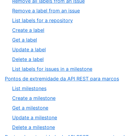
,
Remove all labels from an issue
11
of
4
,
Remove a label from an issue
11
of
5
,
List labels for a repository
11
of
6
,
Create a label
11
of
7
,
Get a label
11
of
8
,
Update a label
11
of
9
,
Delete a label
11
of
10
,
List labels for issues in a milestone
11
of
11
,
Pontos de extremidade da API REST para marcos
11
of
7
,
List milestones
11
of
1
,
Create a milestone
8
of
2
,
Get a milestone
5
of
3
,
Update a milestone
5
of
4
,
Delete a milestone
5
of
5