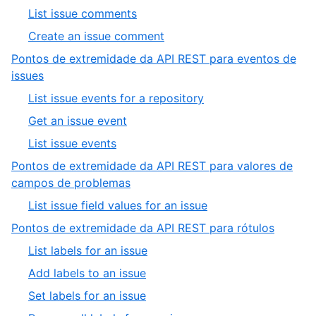
of
4
,
List issue comments
6
of
5
,
Create an issue comment
6
of
6
Pontos de extremidade da API REST para eventos de
6
of
,
issues
6
4
,
List issue events for a repository
of
1
,
Get an issue event
8
of
2
,
List issue events
3
of
3
Pontos de extremidade da API REST para valores de
3
of
,
campos de problemas
3
5
,
List issue field values for an issue
of
1
,
Pontos de extremidade da API REST para rótulos
8
of
6
,
List labels for an issue
1
of
1
,
Add labels to an issue
8
of
2
,
Set labels for an issue
11
of
3