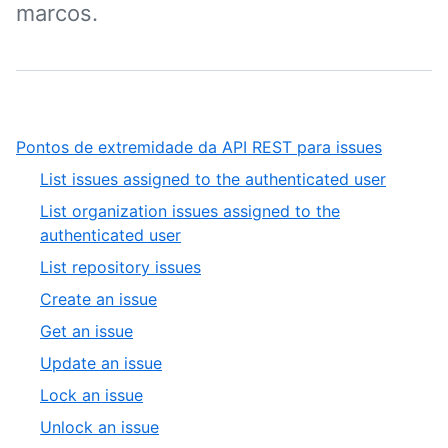
marcos.
,
Pontos de extremidade da API REST para issues
1
,
List issues assigned to the authenticated user
of
1
List organization issues assigned to the
8
of
,
authenticated user
9
2
,
List repository issues
of
3
,
Create an issue
9
of
4
,
Get an issue
9
of
5
,
Update an issue
9
of
6
,
Lock an issue
9
of
7
,
Unlock an issue
9
of