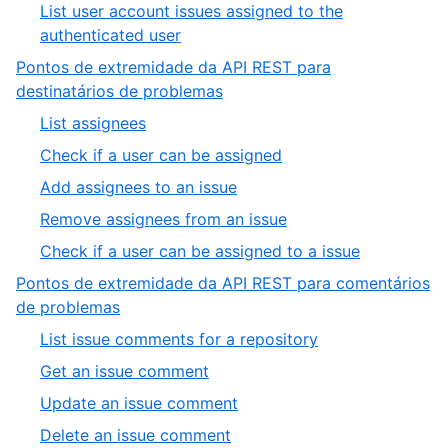
8
List user account issues assigned to the
9
of
,
authenticated user
9
9
Pontos de extremidade da API REST para
of
,
destinatários de problemas
9
2
,
List assignees
of
1
,
Check if a user can be assigned
8
of
2
,
Add assignees to an issue
5
of
3
,
Remove assignees from an issue
5
of
4
,
Check if a user can be assigned to a issue
5
of
5
Pontos de extremidade da API REST para comentários
5
of
,
de problemas
5
3
,
List issue comments for a repository
of
1
,
Get an issue comment
8
of
2
,
Update an issue comment
6
of
3
,
Delete an issue comment
6