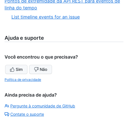
Pontos de extremidade da API REST para eventos de
5
of
,
linha do tempo
5
8
,
List timeline events for an issue
of
1
8
of
1
Ajuda e suporte
Você encontrou o que precisava?
Sim
Não
Política de privacidade
Ainda precisa de ajuda?
Pergunte à comunidade de GitHub
Contate o suporte