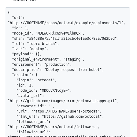
{

  "url": 
"https://HOSTNAME/repos/octocat/example/deployments/1",

  "id": 1,

  "node_id": "MDEwOkRlcGxveW1lbnQx",

  "sha": "a84d88e7554fc1fa21bcbc4efae3c782a70d2b9d",

  "ref": "topic-branch",

  "task": "deploy",

  "payload": {},

  "original_environment": "staging",

  "environment": "production",

  "description": "Deploy request from hubot",

  "creator": {

    "login": "octocat",

    "id": 1,

    "node_id": "MDQ6VXNlcjE=",

    "avatar_url": 
"https://github.com/images/error/octocat_happy.gif",

    "gravatar_id": "",

    "url": "https://HOSTNAME/users/octocat",

    "html_url": "https://github.com/octocat",

    "followers_url": 
"https://HOSTNAME/users/octocat/followers",

    "following_url": 