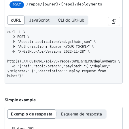
/repos
/{owner}
/{repo}
/deployments
POST
cURL
JavaScript
CLI do GitHub
curl -L \

  -X POST \

  -H "Accept: application/vnd.github+json" \

  -H "Authorization: Bearer <YOUR-TOKEN>" \

  -H "X-GitHub-Api-Version: 2022-11-28" \

http(s)://HOSTNAME/api/v3/repos/OWNER/REPO/deployments \

  -d '{"ref":"topic-branch","payload":"{ \"deploy\": 
\"migrate\" }","description":"Deploy request from 
hubot"}'
Simple example
Exemplo de resposta
Esquema de resposta
Status: 201