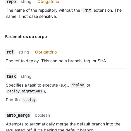
string
Obrigatório
repo
The name of the repository without the
extension. The
.git
name is not case sensitive.
Parâmetros do corpo
string
Obrigatório
ref
The ref to deploy. This can be a branch, tag, or SHA.
string
task
Specifies a task to execute (e.g.,
or
deploy
).
deploy:migrations
Padrão
:
deploy
boolean
auto_merge
Attempts to automatically merge the default branch into the
requested ref, if it's behind the default branch.