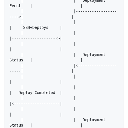
     |                      |   Deployment 
Event    |                     |

     |                      |------------------
---->|                     |

     |                      |                       
|     SSH+Deploys     |

     |                      |                       
|-------------------->|

     |                      |                       
|                     |

     |                      |   Deployment 
Status   |                     |

     |                      |<-----------------
-----|                     |

     |                      |                       
|                     |

     |                      |                       
|   Deploy Completed  |

     |                      |                       
|<--------------------|

     |                      |                       
|                     |

     |                      |   Deployment 
Status   |                     |
