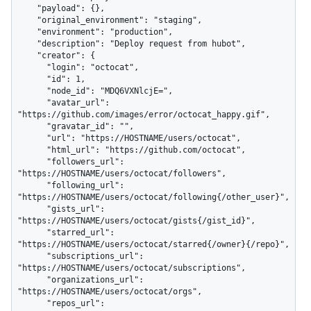
    "payload": {},

    "original_environment": "staging",

    "environment": "production",

    "description": "Deploy request from hubot",

    "creator": {

      "login": "octocat",

      "id": 1,

      "node_id": "MDQ6VXNlcjE=",

      "avatar_url": 
"https://github.com/images/error/octocat_happy.gif",

      "gravatar_id": "",

      "url": "https://HOSTNAME/users/octocat",

      "html_url": "https://github.com/octocat",

      "followers_url": 
"https://HOSTNAME/users/octocat/followers",

      "following_url": 
"https://HOSTNAME/users/octocat/following{/other_user}",

      "gists_url": 
"https://HOSTNAME/users/octocat/gists{/gist_id}",

      "starred_url": 
"https://HOSTNAME/users/octocat/starred{/owner}{/repo}",

      "subscriptions_url": 
"https://HOSTNAME/users/octocat/subscriptions",

      "organizations_url": 
"https://HOSTNAME/users/octocat/orgs",

      "repos_url": 