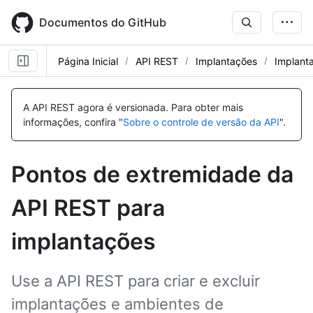
Skip
to
Documentos do GitHub
main
content
Página Inicial
API REST
Implantações
Implant
Nome,
Nome,
Nome,
Nome,
Nome,
Nome,
Nome,
Nome,
Nome,
Nome,
Tipo,
Tipo,
Tipo,
Tipo,
Tipo,
Tipo,
Tipo,
Tipo,
Tipo,
Tipo,
A API REST agora é versionada.
Para obter mais
Descrição
Descrição
Descrição
Descrição
Descrição
Descrição
Descrição
Descrição
Descrição
Descrição
informações, confira "
Sobre o controle de versão da API
".
Pontos de extremidade da
API REST para
implantações
Use a API REST para criar e excluir
implantações e ambientes de