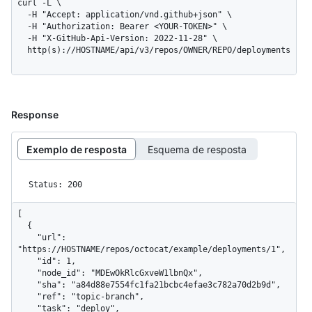
curl -L \

  -H "Accept: application/vnd.github+json" \

  -H "Authorization: Bearer <YOUR-TOKEN>" \

  -H "X-GitHub-Api-Version: 2022-11-28" \

  http(s)://HOSTNAME/api/v3/repos/OWNER/REPO/deployments
Response
Exemplo de resposta
Esquema de resposta
Status: 200
[

  {

    "url": 
"https://HOSTNAME/repos/octocat/example/deployments/1",

    "id": 1,

    "node_id": "MDEwOkRlcGxveW1lbnQx",

    "sha": "a84d88e7554fc1fa21bcbc4efae3c782a70d2b9d",

    "ref": "topic-branch",

    "task": "deploy",
