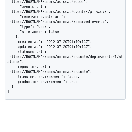
"https://HOSTNAME/users/octocat/repos",

      "events_url": 
"https://HOSTNAME/users/octocat/events{/privacy}",

      "received_events_url": 
"https://HOSTNAME/users/octocat/received_events",

      "type": "User",

      "site_admin": false

    },

    "created_at": "2012-07-20T01:19:13Z",

    "updated_at": "2012-07-20T01:19:13Z",

    "statuses_url": 
"https://HOSTNAME/repos/octocat/example/deployments/1/st
atuses",

    "repository_url": 
"https://HOSTNAME/repos/octocat/example",

    "transient_environment": false,

    "production_environment": true

  }

]