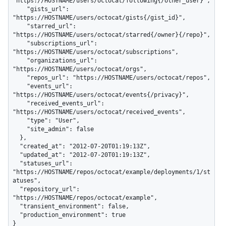
"https://HOSTNAME/users/octocat/following{/other_user}",

    "gists_url": 
"https://HOSTNAME/users/octocat/gists{/gist_id}",

    "starred_url": 
"https://HOSTNAME/users/octocat/starred{/owner}{/repo}",

    "subscriptions_url": 
"https://HOSTNAME/users/octocat/subscriptions",

    "organizations_url": 
"https://HOSTNAME/users/octocat/orgs",

    "repos_url": "https://HOSTNAME/users/octocat/repos",

    "events_url": 
"https://HOSTNAME/users/octocat/events{/privacy}",

    "received_events_url": 
"https://HOSTNAME/users/octocat/received_events",

    "type": "User",

    "site_admin": false

  },

  "created_at": "2012-07-20T01:19:13Z",

  "updated_at": "2012-07-20T01:19:13Z",

  "statuses_url": 
"https://HOSTNAME/repos/octocat/example/deployments/1/st
atuses",

  "repository_url": 
"https://HOSTNAME/repos/octocat/example",

  "transient_environment": false,

  "production_environment": true

}