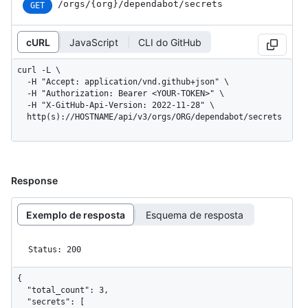
/orgs
/{org}
/dependabot
/secrets
GET
cURL
JavaScript
CLI do GitHub
curl -L \

  -H "Accept: application/vnd.github+json" \

  -H "Authorization: Bearer <YOUR-TOKEN>" \

  -H "X-GitHub-Api-Version: 2022-11-28" \

  http(s)://HOSTNAME/api/v3/orgs/ORG/dependabot/secrets
Response
Exemplo de resposta
Esquema de resposta
Status: 200
{

  "total_count": 3,

  "secrets": [
