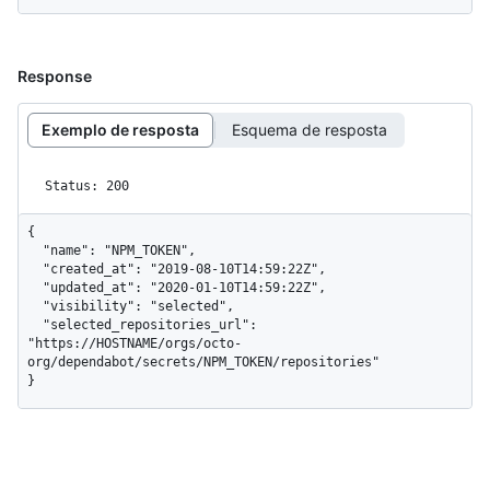
Response
Exemplo de resposta
Esquema de resposta
Status: 200
{

  "name": "NPM_TOKEN",

  "created_at": "2019-08-10T14:59:22Z",

  "updated_at": "2020-01-10T14:59:22Z",

  "visibility": "selected",

  "selected_repositories_url": 
"https://HOSTNAME/orgs/octo-
org/dependabot/secrets/NPM_TOKEN/repositories"

}