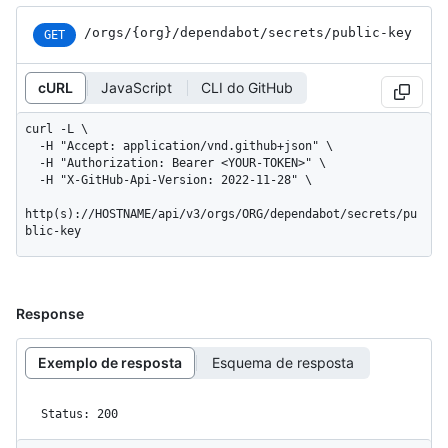
/orgs
/{org}
/dependabot
/secrets
/public-key
GET
cURL
JavaScript
CLI do GitHub
curl -L \

  -H "Accept: application/vnd.github+json" \

  -H "Authorization: Bearer <YOUR-TOKEN>" \

  -H "X-GitHub-Api-Version: 2022-11-28" \

http(s)://HOSTNAME/api/v3/orgs/ORG/dependabot/secrets/pu
blic-key
Response
Exemplo de resposta
Esquema de resposta
Status: 200