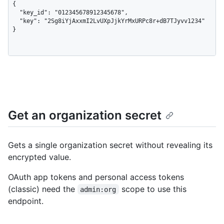
{

  "key_id": "012345678912345678",

  "key": "2Sg8iYjAxxmI2LvUXpJjkYrMxURPc8r+dB7TJyvv1234"

}
Get an organization secret
Gets a single organization secret without revealing its
encrypted value.
OAuth app tokens and personal access tokens
(classic) need the
scope to use this
admin:org
endpoint.