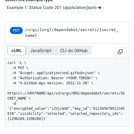
/orgs
/{org}
/dependabot
/secrets
/{secret_
PUT
name}
cURL
JavaScript
CLI do GitHub
curl -L \

  -X PUT \

  -H "Accept: application/vnd.github+json" \

  -H "Authorization: Bearer <YOUR-TOKEN>" \

  -H "X-GitHub-Api-Version: 2022-11-28" \

http(s)://HOSTNAME/api/v3/orgs/ORG/dependabot/secrets/SE
CRET_NAME \

  -d 
'{"encrypted_value":"c2VjcmV0","key_id":"012345678912345
678","visibility":"selected","selected_repository_ids":
[1296269,1296280]}'