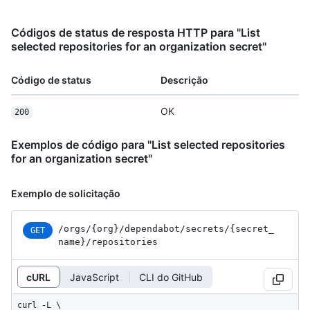
Códigos de status de resposta HTTP para "List
selected repositories for an organization secret"
Código de status
Descrição
OK
200
Exemplos de código para "List selected repositories
for an organization secret"
Exemplo de solicitação
/orgs
/{org}
/dependabot
/secrets
/{secret_
GET
name}
/repositories
cURL
JavaScript
CLI do GitHub
curl -L \
