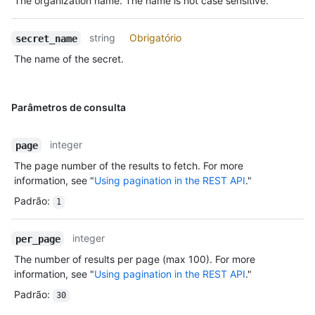
The organization name. The name is not case sensitive.
string
Obrigatório
secret_name
The name of the secret.
Parâmetros de consulta
integer
page
The page number of the results to fetch. For more
information, see "
Using pagination in the REST API
."
Padrão
:
1
integer
per_page
The number of results per page (max 100). For more
information, see "
Using pagination in the REST API
."
Padrão
:
30