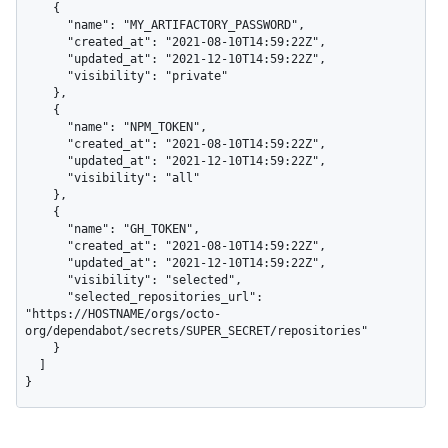
    {

      "name": "MY_ARTIFACTORY_PASSWORD",

      "created_at": "2021-08-10T14:59:22Z",

      "updated_at": "2021-12-10T14:59:22Z",

      "visibility": "private"

    },

    {

      "name": "NPM_TOKEN",

      "created_at": "2021-08-10T14:59:22Z",

      "updated_at": "2021-12-10T14:59:22Z",

      "visibility": "all"

    },

    {

      "name": "GH_TOKEN",

      "created_at": "2021-08-10T14:59:22Z",

      "updated_at": "2021-12-10T14:59:22Z",

      "visibility": "selected",

      "selected_repositories_url": 
"https://HOSTNAME/orgs/octo-
org/dependabot/secrets/SUPER_SECRET/repositories"

    }

  ]

}