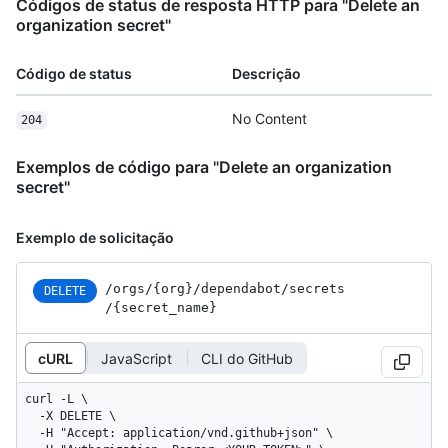
Códigos de status de resposta HTTP para "Delete an
organization secret"
Código de status
Descrição
No Content
204
Exemplos de código para "Delete an organization
secret"
Exemplo de solicitação
/orgs
/{org}
/dependabot
/secrets
DELETE
/{secret_
name}
cURL
JavaScript
CLI do GitHub
curl -L \

  -X DELETE \

  -H "Accept: application/vnd.github+json" \
