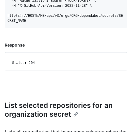
  -H "Authorization: Bearer <YOUR-TOKEN>" \

  -H "X-GitHub-Api-Version: 2022-11-28" \

http(s)://HOSTNAME/api/v3/orgs/ORG/dependabot/secrets/SE
CRET_NAME
Response
Status: 204
List selected repositories for an
organization secret
Lists all repositories that have been selected when the