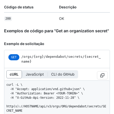
Código de status
Descrição
OK
200
Exemplos de código para "Get an organization secret"
Exemplo de solicitação
/orgs
/{org}
/dependabot
/secrets
/{secret_
GET
name}
cURL
JavaScript
CLI do GitHub
curl -L \

  -H "Accept: application/vnd.github+json" \

  -H "Authorization: Bearer <YOUR-TOKEN>" \

  -H "X-GitHub-Api-Version: 2022-11-28" \

http(s)://HOSTNAME/api/v3/orgs/ORG/dependabot/secrets/SE
CRET_NAME