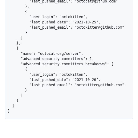
          "last_pushed_email": "octocat@github.com"

        },

        {

          "user_login": "octokitten",

          "last_pushed_date": "2021-10-25",

          "last_pushed_email": "octokitten@github.com"

        }

      ]

    },

    {

      "name": "octocat-org/server",

      "advanced_security_committers": 1,

      "advanced_security_committers_breakdown": [

        {

          "user_login": "octokitten",

          "last_pushed_date": "2021-10-26",

          "last_pushed_email": "octokitten@github.com"

        }

      ]

    }

  ]

}