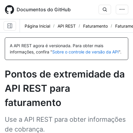
Skip
to
Documentos do GitHub
main
content
Página Inicial
API REST
Faturamento
Faturam
Nome,
Nome,
Nome,
Tipo,
Tipo,
Tipo,
A API REST agora é versionada.
Para obter mais
Descrição
Descrição
Descrição
informações, confira "
Sobre o controle de versão da API
".
Pontos de extremidade da
API REST para
faturamento
Use a API REST para obter informações
de cobrança.