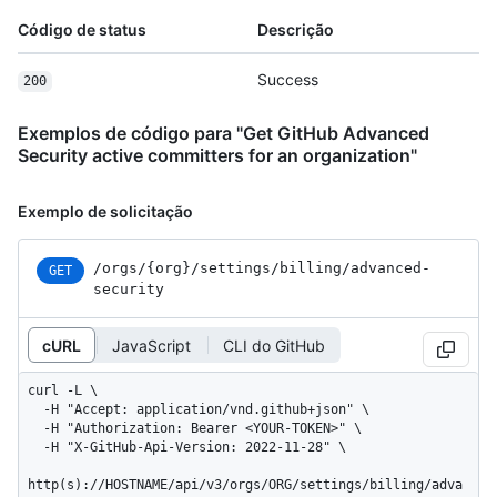
Código de status
Descrição
Success
200
Exemplos de código para "Get GitHub Advanced
Security active committers for an organization"
Exemplo de solicitação
/orgs
/{org}
/settings
/billing
/advanced-
GET
security
cURL
JavaScript
CLI do GitHub
curl -L \

  -H "Accept: application/vnd.github+json" \

  -H "Authorization: Bearer <YOUR-TOKEN>" \

  -H "X-GitHub-Api-Version: 2022-11-28" \

http(s)://HOSTNAME/api/v3/orgs/ORG/settings/billing/adva