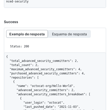
nced-security
Success
Exemplo de resposta
Esquema de resposta
Status: 200
{

  "total_advanced_security_committers": 2,

  "total_count": 2,

  "maximum_advanced_security_committers": 4,

  "purchased_advanced_security_committers": 4,

  "repositories": [

    {

      "name": "octocat-org/Hello-World",

      "advanced_security_committers": 2,

      "advanced_security_committers_breakdown": [

        {

          "user_login": "octocat",

          "last_pushed_date": "2021-11-03",
