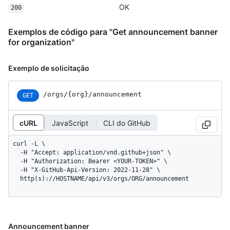
OK
200
Exemplos de código para "Get announcement banner
for organization"
Exemplo de solicitação
/orgs/{org}/announcement
GET
cURL
JavaScript
CLI do GitHub
curl -L \

  -H "Accept: application/vnd.github+json" \

  -H "Authorization: Bearer <YOUR-TOKEN>" \

  -H "X-GitHub-Api-Version: 2022-11-28" \

  http(s)://HOSTNAME/api/v3/orgs/ORG/announcement
Announcement banner