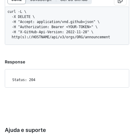
curl -L \

  -X DELETE \

  -H "Accept: application/vnd.github+json" \

  -H "Authorization: Bearer <YOUR-TOKEN>" \

  -H "X-GitHub-Api-Version: 2022-11-28" \

  http(s)://HOSTNAME/api/v3/orgs/ORG/announcement
Response
Status: 204
Ajuda e suporte