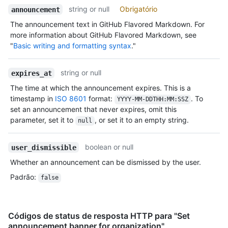
string or null
Obrigatório
announcement
The announcement text in GitHub Flavored Markdown. For
more information about GitHub Flavored Markdown, see
"
Basic writing and formatting syntax
."
string or null
expires_at
The time at which the announcement expires. This is a
timestamp in
ISO 8601
format:
. To
YYYY-MM-DDTHH:MM:SSZ
set an announcement that never expires, omit this
parameter, set it to
, or set it to an empty string.
null
boolean or null
user_dismissible
Whether an announcement can be dismissed by the user.
Padrão
:
false
Códigos de status de resposta HTTP para "Set
announcement banner for organization"