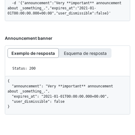
  -d '{"announcement":"Very **important** announcement 
about _something_.","expires_at":"2021-01-
01T00:00:00.000+00:00","user_dismissible":false}'
Announcement banner
Exemplo de resposta
Esquema de resposta
Status: 200
{

  "announcement": "Very **important** announcement 
about _something_.",

  "expires_at": "2021-01-01T00:00:00.000+00:00",

  "user_dismissible": false

}