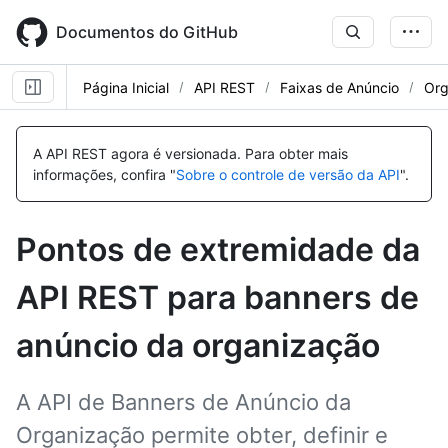
Skip
to
Documentos do GitHub
main
content
Página Inicial
API REST
Faixas de Anúncio
Org
Nome,
Nome,
Nome,
Nome,
Nome,
Nome,
Nome,
Tipo,
Tipo,
Tipo,
Tipo,
Tipo,
Tipo,
Tipo,
A API REST agora é versionada.
Para obter mais
Descrição
Descrição
Descrição
Descrição
Descrição
Descrição
Descrição
informações, confira "
Sobre o controle de versão da API
".
Pontos de extremidade da
API REST para banners de
anúncio da organização
A API de Banners de Anúncio da
Organização permite obter, definir e