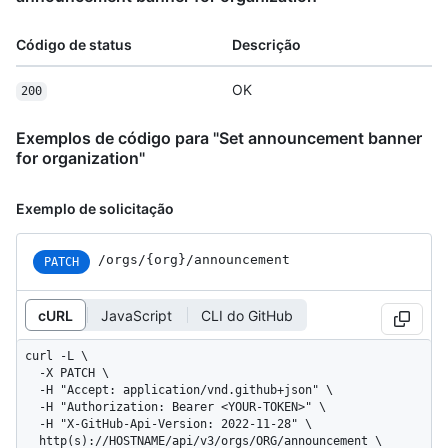
Código de status
Descrição
OK
200
Exemplos de código para "Set announcement banner
for organization"
Exemplo de solicitação
/orgs/{org}/announcement
PATCH
cURL
JavaScript
CLI do GitHub
curl -L \

  -X PATCH \

  -H "Accept: application/vnd.github+json" \

  -H "Authorization: Bearer <YOUR-TOKEN>" \

  -H "X-GitHub-Api-Version: 2022-11-28" \

  http(s)://HOSTNAME/api/v3/orgs/ORG/announcement \
