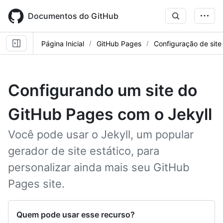
Skip
to
Documentos do GitHub
main
content
Página Inicial
GitHub Pages
Configuração de site
Configurando um site do
GitHub Pages com o Jekyll
Você pode usar o Jekyll, um popular
gerador de site estático, para
personalizar ainda mais seu GitHub
Pages site.
Quem pode usar esse recurso?