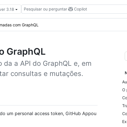
Pesquisar ou perguntar
Copilot
ver 3.18
hamadas com GraphQL
 o GraphQL
o da a API do GraphQL e, em
utar consultas e mutações.
N
Au
O 
Co
Tr
ndo um personal access token, GitHub Appou
Co
Ex