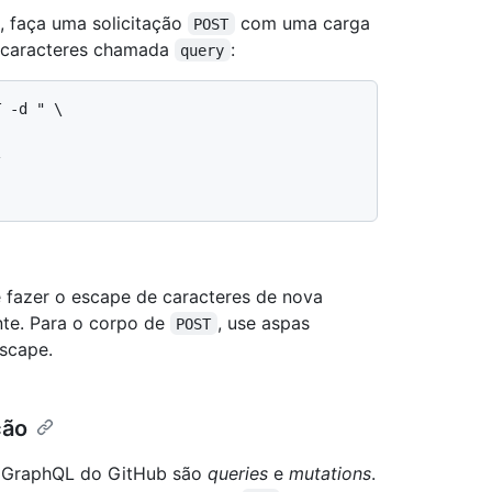
, faça uma solicitação
com uma carga
POST
e caracteres chamada
:
query
 -d " \

 fazer o escape de caracteres de nova
nte. Para o corpo de
, use aspas
POST
escape.
ção
do GraphQL do GitHub são
queries
e
mutations
.