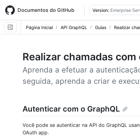
Skip
to
Documentos do GitHub
Version:
Enterprise Ser
main
content
Página Inicial
API GraphQL
Guias
Realizar c
Realizar chamadas com
Aprenda a efetuar a autenticaçã
seguida, aprenda a criar e exec
Autenticar com o GraphQL
Você pode se autenticar na API do GraphQL usa
OAuth app.