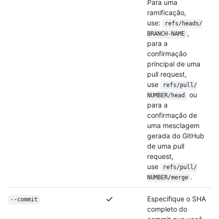
Para uma
ramificação,
use:
refs/
heads/
,
BRANCH-NAME
para a
confirmação
principal de uma
pull request,
use
refs/
pull/
ou
NUMBER/
head
para a
confirmação de
uma mesclagem
gerada do GitHub
de uma pull
request,
use
refs/
pull/
.
NUMBER/
merge
Especifique o SHA
--commit
completo do