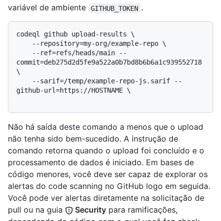
variável de ambiente
.
GITHUB_TOKEN
codeql github upload-results \

    --repository=my-org/example-repo \

    --ref=refs/heads/main --
commit=deb275d2d5fe9a522a0b7bd8b6b6a1c939552718 
\

    --sarif=/temp/example-repo-js.sarif --
github-url=https://HOSTNAME \

Não há saída deste comando a menos que o upload
não tenha sido bem-sucedido. A instrução de
comando retorna quando o upload foi concluído e o
processamento de dados é iniciado. Em bases de
código menores, você deve ser capaz de explorar os
alertas do code scanning no GitHub logo em seguida.
Você pode ver alertas diretamente na solicitação de
pull ou na guia
Security
para ramificações,