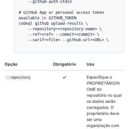
# 
GitHub App or personal access token 
available 
in
 GITHUB_TOKEN
codeql github upload-results \

    --repository=<repository-name> \

    --ref=<ref> --commit=<commit> \

    --sarif=<file> --github-url=<URL> \

Opção
Obrigatório
Uso
Especifique o
--repository
PROPRIETÁRIO/N
OME
do
repositório no qual
os dados serão
carregados. O
proprietário deve
ser uma
organização com