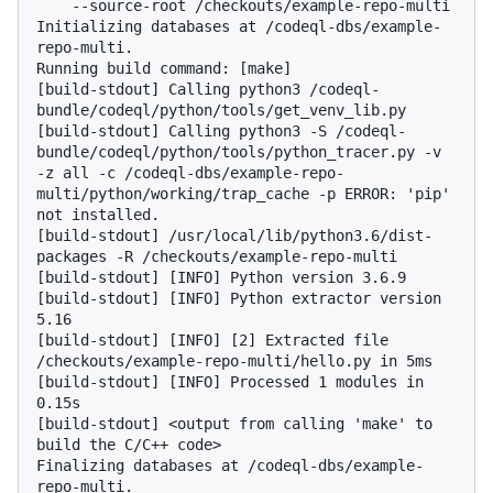
    --source-root /checkouts/example-repo-multi
Initializing databases at /codeql-dbs/example-
repo-multi.

Running build command: [make]

[build-stdout] Calling python3 /codeql-
bundle/codeql/python/tools/get_venv_lib.py

[build-stdout] Calling python3 -S /codeql-
bundle/codeql/python/tools/python_tracer.py -v 
-z all -c /codeql-dbs/example-repo-
multi/python/working/trap_cache -p ERROR: 'pip' 
not installed.

[build-stdout] /usr/local/lib/python3.6/dist-
packages -R /checkouts/example-repo-multi

[build-stdout] [INFO] Python version 3.6.9

[build-stdout] [INFO] Python extractor version 
5.16

[build-stdout] [INFO] [2] Extracted file 
/checkouts/example-repo-multi/hello.py in 5ms

[build-stdout] [INFO] Processed 1 modules in 
0.15s

[build-stdout] <output from calling 'make' to 
build the C/C++ code>

Finalizing databases at /codeql-dbs/example-
repo-multi.
