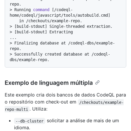
repo.
> 
Running 
command
 [/codeql-
home/codeql/javascript/tools/autobuild.cmd]
> 
[build-stdout] Single-threaded extraction.
> 
[build-stdout] Extracting
> 
Finalizing database at /codeql-dbs/example-
repo.
> 
Successfully created database at /codeql-
dbs/example-repo.
Exemplo de linguagem múltipla
Este exemplo cria dois bancos de dados CodeQL para
o repositório com check-out em
/checkouts/example-
. Utiliza:
repo-multi
solicitar a análise de mais de um
--db-cluster
idioma.