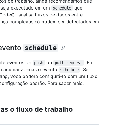
uxos de trabalho, ainda recomendamos que
e seja executado em um
que
schedule
CodeQL analisa fluxos de dados entre
ança complexos só podem ser detectados em
evento
schedule
ante eventos de
ou
. Em
push
pull_request
ara acionar apenas o evento
. Se
schedule
ning, você poderá configurá-lo com um fluxo
configuração padrão. Para saber mais,
ras o fluxo de trabalho