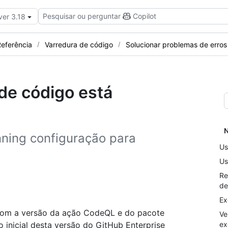
Pesquisar ou perguntar
Copilot
ver 3.18
eferência
Varredura de código
Solucionar problemas de erros
 de código está
N
nning configuração para
Us
Us
Re
de
Ex
 com a versão da ação CodeQL e do pacote
Ve
inicial desta versão do GitHub Enterprise
ex