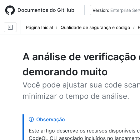
Skip
to
Documentos do GitHub
Version:
Enterprise Ser
main
content
Página Inicial
Qualidade de segurança e código
R
A análise de verificação
demorando muito
Você pode ajustar sua code sca
minimizar o tempo de análise.
Observação
Este artigo descreve os recursos disponíveis
CodeQL CLI associado incluídos no lançamento 