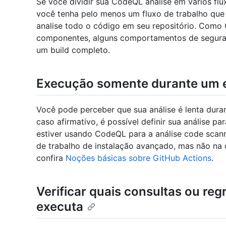
Se você dividir sua CodeQL análise em vários fl
você tenha pelo menos um fluxo de trabalho qu
analise todo o código em seu repositório. Como 
componentes, alguns comportamentos de segur
um build completo.
Execução somente durante um 
Você pode perceber que sua análise é lenta dur
caso afirmativo, é possível definir sua análise p
estiver usando CodeQL para a análise code scan
de trabalho de instalação avançado, mas não na 
confira
Noções básicas sobre GitHub Actions
.
Verificar quais consultas ou reg
executa