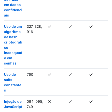
em dados
confidenci
ais
Uso de um
327, 328,
algoritmo
916
de hash
criptográfi
co
inadequad
o em
senhas
Uso de
760
salts
constante
s
Injeção de
094, 095,
JavaScript
749