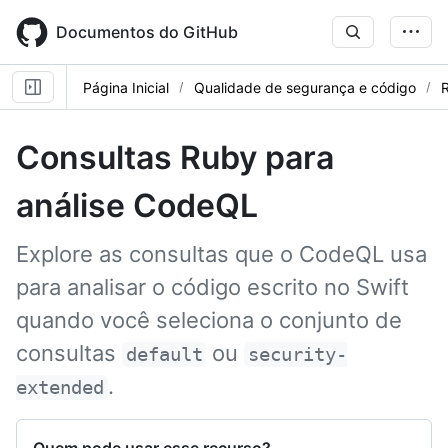
Skip
to
Documentos do GitHub
main
content
Página Inicial
Qualidade de segurança e código
R
Consultas Ruby para
análise CodeQL
Explore as consultas que o CodeQL usa
para analisar o código escrito no Swift
quando você seleciona o conjunto de
consultas
ou
default
security-
.
extended