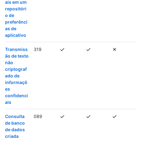
ais em um
repositóri
o de
preferênci
as de
aplicativo
Transmiss
319
ão de texto
não
criptograf
ado de
informaçõ
es
confidenci
ais
Consulta
089
de banco
de dados
criada