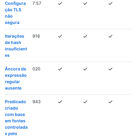
Configura
7:57
ção TLS
não
segura
Iterações
916
de hash
insuficient
es
Âncora de
020
expressão
regular
ausente
Predicado
943
criado
com base
em fontes
controlada
s pelo