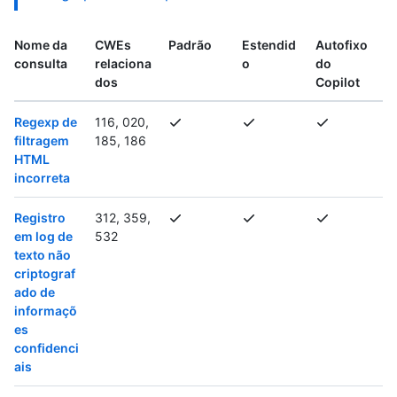
Nome da
CWEs
Padrão
Estendid
Autofixo
consulta
relaciona
o
do
dos
Copilot
Regexp de
116, 020,
filtragem
185, 186
HTML
incorreta
Registro
312, 359,
em log de
532
texto não
criptograf
ado de
informaçõ
es
confidenci
ais