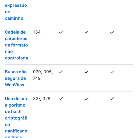
expressão
de
caminho
Cadeia de
134
caracteres
de formato
não
controlada
Busca não
079, 095,
segura de
749
WebView
Uso de um
327, 328
algoritmo
de hash
criptográfi
co
danificado
ou fraco