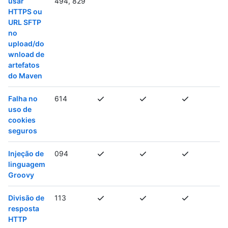
usar
494, 829
HTTPS ou
URL SFTP
no
upload/do
wnload de
artefatos
do Maven
Falha no
614
uso de
cookies
seguros
Injeção de
094
linguagem
Groovy
Divisão de
113
resposta
HTTP