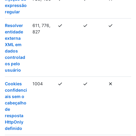
expressão
regular
Resolver
611, 776,
entidade
827
externa
XML em
dados
controlad
os pelo
usuário
Cookies
1004
confidenci
ais sem o
cabeçalho
de
resposta
HttpOnly
definido