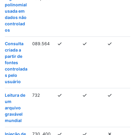
polinomial
usada em
dados não
controlad
os
Consulta
089.564
criada a
partir de
fontes
controlada
s pelo
usuário
Leitura de
732
um
arquivo
gravável
mundial
Injeção de
730, 400