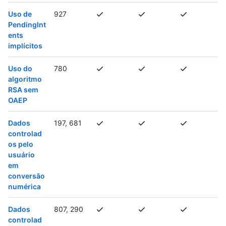
Uso de
927
PendingInt
ents
implícitos
Uso do
780
algoritmo
RSA sem
OAEP
Dados
197, 681
controlad
os pelo
usuário
em
conversão
numérica
Dados
807, 290
controlad