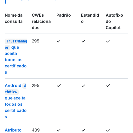
Nome da
CWEs
Padrão
Estendid
Autofixo
consulta
relaciona
o
do
dos
Copilot
295
TrustManag
que
er
aceita
todos os
certificado
s
Android
295
W
ebView
que aceita
todos os
certificado
s
Atributo
489