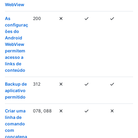
WebView
As
200
configuraç
ões do
Android
WebView
permitem
acesso a
links de
conteúdo
Backup de
312
aplicativo
permitido
Criar uma
078, 088
linha de
comando
com
concatena