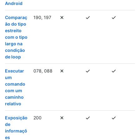
Android
Comparaç
190, 197
ão do tipo
estreito
com o tipo
largo na
condição
de loop
Executar
078, 088
um
comando
com um
caminho
relativo
Exposição
200
de
informaçõ
es