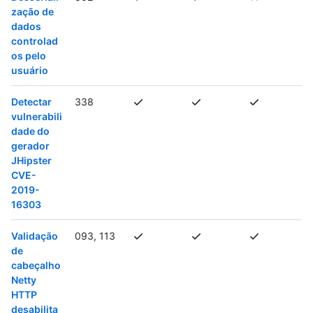
zação de
dados
controlad
os pelo
usuário
Detectar
338
vulnerabili
dade do
gerador
JHipster
CVE-
2019-
16303
Validação
093, 113
de
cabeçalho
Netty
HTTP
desabilita