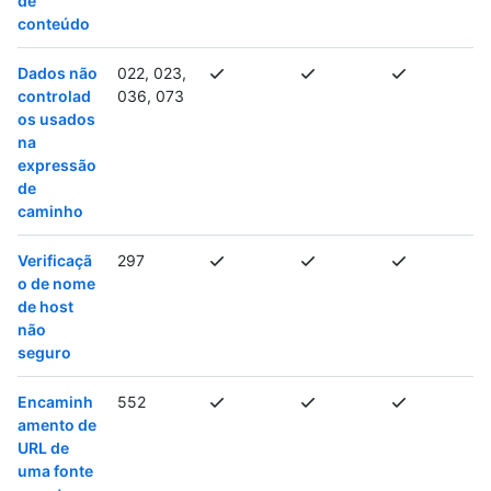
de
conteúdo
Dados não
022, 023,
controlad
036, 073
os usados
na
expressão
de
caminho
Verificaçã
297
o de nome
de host
não
seguro
Encaminh
552
amento de
URL de
uma fonte