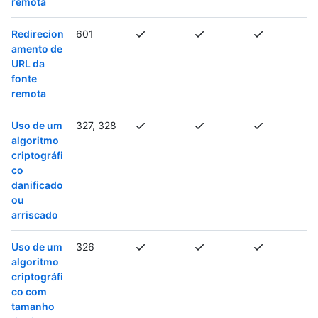
remota
Redirecion
601
amento de
URL da
fonte
remota
Uso de um
327, 328
algoritmo
criptográfi
co
danificado
ou
arriscado
Uso de um
326
algoritmo
criptográfi
co com
tamanho