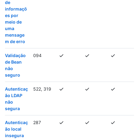
de
informaçõ
es por
meio de
uma
mensage
m de erro
Validação
094
de Bean
não
seguro
Autenticaç
522, 319
ão LDAP
não
segura
Autenticaç
287
ão local
insegura