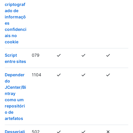
criptograf
ado de
informaçõ
es
confidenci
ais no
cookie
Script
079
entre sites
Depender
1104
do
JCenter/Bi
ntray
como um
repositóri
o de
artefatos
Desseriali
502