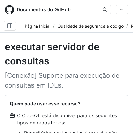
Skip
to
Documentos do GitHub
main
content
Página Inicial
Qualidade de segurança e código
R
executar servidor de
consultas
[Conexão] Suporte para execução de
consultas em IDEs.
Quem pode usar esse recurso?
O CodeQL está disponível para os seguintes
tipos de repositórios:
Repositórios pertencentes à organização