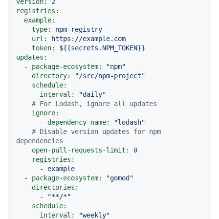
version:
2
registries:
example:
type:
npm-registry
url:
https://example.com
token:
${{secrets.NPM_TOKEN}}
updates:
-
package-ecosystem:
"npm"
directory:
"/src/npm-project"
schedule:
interval:
"daily"
# For Lodash, ignore all updates
ignore:
-
dependency-name:
"lodash"
# Disable version updates for npm 
dependencies
open-pull-requests-limit:
0
registries:
-
example
-
package-ecosystem:
"gomod"
directories:
-
"**/*"
schedule:
interval:
"weekly"