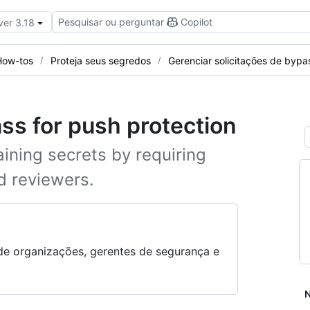
Pesquisar ou perguntar
Copilot
ver 3.18
How-tos
Proteja seus segredos
Gerenciar solicitações de bypa
ss for push protection
ining secrets by requiring
d reviewers.
s de organizações, gerentes de segurança e
N