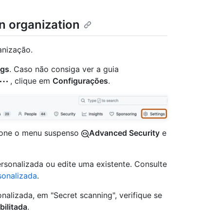
n organization
anização.
ngs
. Caso não consiga ver a guia
, clique em
Configurações
.
cione o menu suspenso
Advanced Security
e
sonalizada ou edite uma existente. Consulte
sonalizada
.
nalizada, em "Secret scanning", verifique se
bilitada
.