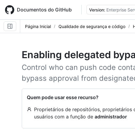
Skip
to
Documentos do GitHub
Version:
Enterprise Ser
main
content
Página Inicial
Qualidade de segurança e código
Enabling delegated bypa
Control who can push code conta
bypass approval from designate
Quem pode usar esse recurso?
Proprietários de repositórios, proprietário
usuários com a função de
administrador