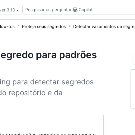
Pesquisar ou perguntar
Copilot
ver 3.18
How-tos
Proteja seus segredos
Detectar vazamentos de segr
 segredo para padrões
ning para detectar segredos
do repositório e da
s de organizações, gerentes de segurança e