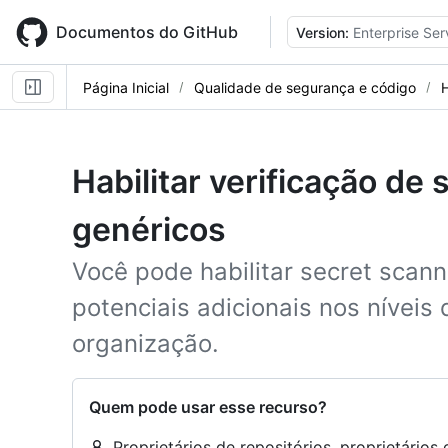
Skip
to
Documentos do GitHub
Version:
Enterprise Ser
main
content
Página Inicial
Qualidade de segurança e código
Habilitar verificação de
genéricos
Você pode habilitar secret scan
potenciais adicionais nos níveis 
organização.
Quem pode usar esse recurso?
Proprietários de repositórios, proprietário