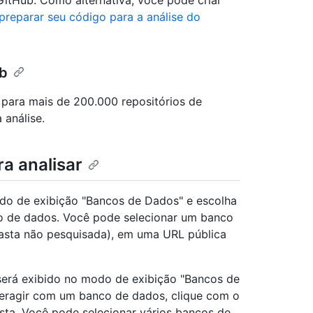
tHub. Como alternativa, você pode criar
reparar seu código para a análise do
ub
ara mais de 200.000 repositórios de
 análise.
a analisar
odo de exibição "Bancos de Dados" e escolha
co de dados. Você pode selecionar um banco
asta não pesquisada), em uma URL pública
será exibido no modo de exibição "Bancos de
teragir com um banco de dados, clique com o
sta. Você pode selecionar vários bancos de