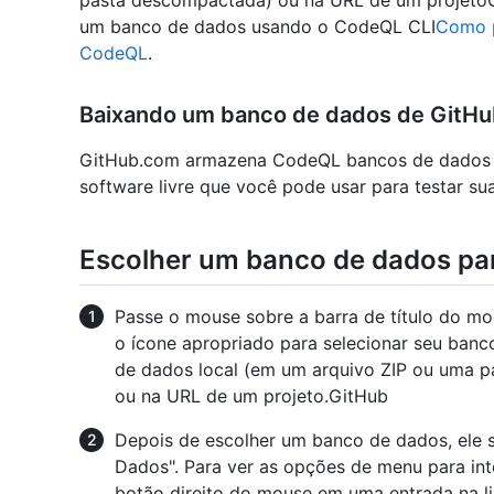
pasta descompactada) ou na URL de um projetoGi
um banco de dados usando o CodeQL CLI
Como p
CodeQL
.
Baixando um banco de dados de GitH
GitHub.com armazena CodeQL bancos de dados p
software livre que você pode usar para testar sua
Escolher um banco de dados par
Passe o mouse sobre a barra de título do m
o ícone apropriado para selecionar seu ban
de dados local (em um arquivo ZIP ou uma p
ou na URL de um projeto.GitHub
Depois de escolher um banco de dados, ele 
Dados". Para ver as opções de menu para in
botão direito do mouse em uma entrada na li