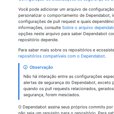
Você pode adicionar um arquivo de configuraçã
personalizar o comportamento de Dependabot, i
configurações de pull request e quais dependênc
informações, consulte
Sobre o arquivo dependab
opções neste arquivo para saber Dependabot co
repositório depende.
Para saber mais sobre os repositórios e ecossis
repositórios compatíveis com o Dependabot
.
Observação
Não há interação entre as configurações espe
alertas de segurança do Dependabot, exceto p
quando os pull requests relacionados, gerado
segurança, forem mesclados.
O Dependabot assina seus próprios commits por
não seja um requisito para o repositório. Para sa