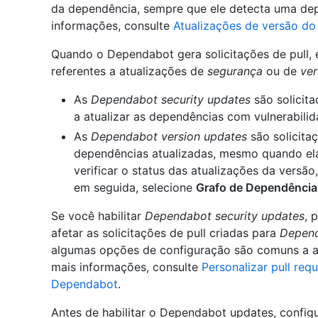
da dependência, sempre que ele detecta uma dep
informações, consulte
Atualizações de versão d
Quando o Dependabot gera solicitações de pull, 
referentes a atualizações de
segurança
ou de
ve
As
Dependabot security updates
são solicit
a atualizar as dependências com vulnerabili
As
Dependabot version updates
são solicita
dependências atualizadas, mesmo quando ela
verificar o status das atualizações da versã
em seguida, selecione
Grafo de Dependência
Se você habilitar
Dependabot security updates
, 
afetar as solicitações de pull criadas para
Depend
algumas opções de configuração são comuns a am
mais informações, consulte
Personalizar pull req
Dependabot
.
Antes de habilitar o Dependabot updates, configu