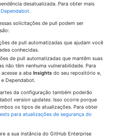
endência desatualizada. Para obter mais
o Dependabot
.
essas solicitações de pull podem ser
rsão
:
ações de pull automatizadas que ajudam você
dades conhecidas.
ções de pull automatizadas que mantêm suas
s não têm nenhuma vulnerabilidade. Para
o, acesse a aba
Insights
do seu repositório e,
e Dependabot.
partes da configuração também poderão
abot version updates
. Isso ocorre porque
bos os tipos de atualizações. Para obter
uests para atualizações de segurança do
re a sua instância do GitHub Enterprise