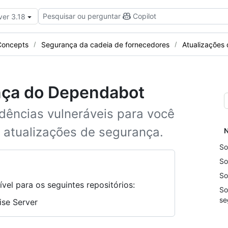
Pesquisar ou perguntar
Copilot
ver 3.18
Concepts
Segurança da cadeia de fornecedores
Atualizações
nça do Dependabot
dências vulneráveis para você
m atualizações de segurança.
N
So
So
So
vel para os seguintes repositórios:
So
se
ise Server