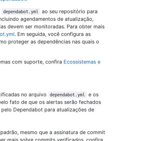
o
ao seu repositório para
dependabot.yml
ncluindo agendamentos de atualização,
ias devem ser monitoradas. Para obter mais
ot.yml
. Em seguida, você configura as
mo proteger as dependências nas quais o
temas com suporte, confira
Ecossistemas e
cificadas no arquivo
e os
dependabot.yml
elo fato de que os alertas serão fechados
s pelo Dependabot para atualizações de
 padrão, mesmo que a assinatura de commit
ber mais sobre commits verificados, confira