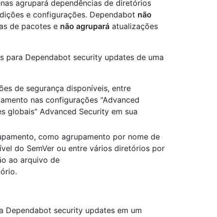
nas agrupará dependências de diretórios
ndições e configurações. Dependabot
não
as de pacotes e
não agrupará
atualizações
das para Dependabot security updates de uma
ões de segurança disponíveis, entre
rupamento nas configurações "Advanced
es globais" Advanced Security em sua
grupamento, como agrupamento por nome de
vel do SemVer ou entre vários diretórios por
ão ao arquivo de
ório.
ara Dependabot security updates em um