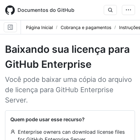
Skip
to
Documentos do GitHub
main
content
Página Inicial
Cobrança e pagamentos
Instruçõe
Baixando sua licença para
GitHub Enterprise
Você pode baixar uma cópia do arquivo
de licença para GitHub Enterprise
Server.
Quem pode usar esse recurso?
Enterprise owners can download license files
for GitHub Enterprise Server.