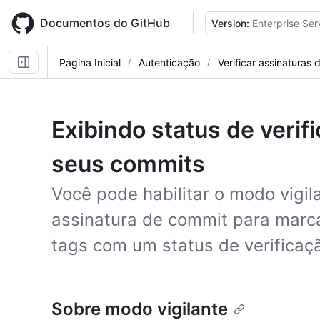
Skip
to
Documentos do GitHub
Version:
Enterprise Ser
main
content
Página Inicial
Autenticação
Verificar assinaturas
Exibindo status de verif
seus commits
Você pode habilitar o modo vigil
assinatura de commit para marc
tags com um status de verificaç
Sobre modo vigilante