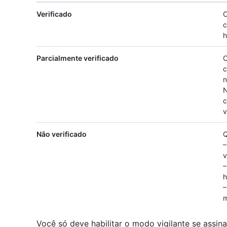
Verificado
O
c
h
Parcialmente verificado
O
c
n
N
c
v
Não verificado
Q
–
v
–
h
–
m
Você só deve habilitar o modo vigilante se assin