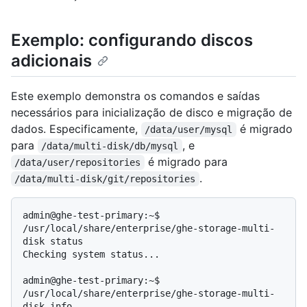
Exemplo: configurando discos
adicionais
Este exemplo demonstra os comandos e saídas
necessários para inicialização de disco e migração de
dados. Especificamente,
é migrado
/data/user/mysql
para
, e
/data/multi-disk/db/mysql
é migrado para
/data/user/repositories
.
/data/multi-disk/git/repositories
admin@ghe-test-primary:~$ 
/usr/local/share/enterprise/ghe-storage-multi-
disk status

Checking system status...

admin@ghe-test-primary:~$ 
/usr/local/share/enterprise/ghe-storage-multi-
disk info
