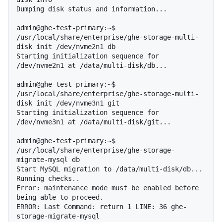
Dumping disk status and information...

admin@ghe-test-primary:~$ 
/usr/local/share/enterprise/ghe-storage-multi-
disk init /dev/nvme2n1 db

Starting initialization sequence for 
/dev/nvme2n1 at /data/multi-disk/db...

admin@ghe-test-primary:~$ 
/usr/local/share/enterprise/ghe-storage-multi-
disk init /dev/nvme3n1 git

Starting initialization sequence for 
/dev/nvme3n1 at /data/multi-disk/git...

admin@ghe-test-primary:~$ 
/usr/local/share/enterprise/ghe-storage-
migrate-mysql db

Start MySQL migration to /data/multi-disk/db...

Running checks..

Error: maintenance mode must be enabled before 
being able to proceed.

ERROR: Last Command: return 1 LINE: 36 ghe-
storage-migrate-mysql
