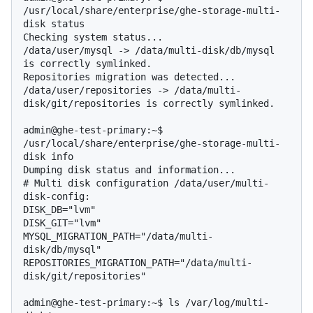
/usr/local/share/enterprise/ghe-storage-multi-
disk status

Checking system status...

/data/user/mysql -> /data/multi-disk/db/mysql 
is correctly symlinked.

Repositories migration was detected...

/data/user/repositories -> /data/multi-
disk/git/repositories is correctly symlinked.

admin@ghe-test-primary:~$ 
/usr/local/share/enterprise/ghe-storage-multi-
disk info

# 
Multi disk configuration /data/user/multi-
disk-config:
DISK_DB="lvm"

DISK_GIT="lvm"

MYSQL_MIGRATION_PATH="/data/multi-
disk/db/mysql"

REPOSITORIES_MIGRATION_PATH="/data/multi-
disk/git/repositories"

admin@ghe-test-primary:~$ ls /var/log/multi-