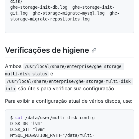
disk/

ghe-storage-init-db.log  ghe-storage-init-
git.log  ghe-storage-migrate-mysql.log  ghe-
storage-migrate-repositories.log

Verificações de higiene
Ambos
/usr/local/share/enterprise/ghe-storage-
e
multi-disk status
/usr/local/share/enterprise/ghe-storage-multi-disk 
são úteis para verificar sua configuração.
info
Para exibir a configuração atual de vários discos, use:
$ 
cat
 /data/user/multi-disk-config
DISK_DB="lvm"

DISK_GIT="lvm"

MYSQL_MIGRATION_PATH="/data/multi-