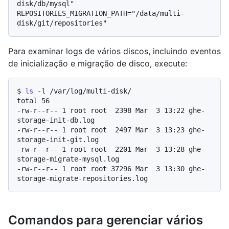
disk/db/mysql"

REPOSITORIES_MIGRATION_PATH="/data/multi-
Para examinar logs de vários discos, incluindo eventos
de inicialização e migração de disco, execute:
$ 
ls
 -l /var/log/multi-disk/
total 56

-rw-r--r-- 1 root root  2398 Mar  3 13:22 ghe-
storage-init-db.log

-rw-r--r-- 1 root root  2497 Mar  3 13:23 ghe-
storage-init-git.log

-rw-r--r-- 1 root root  2201 Mar  3 13:28 ghe-
storage-migrate-mysql.log

-rw-r--r-- 1 root root 37296 Mar  3 13:30 ghe-
Comandos para gerenciar vários