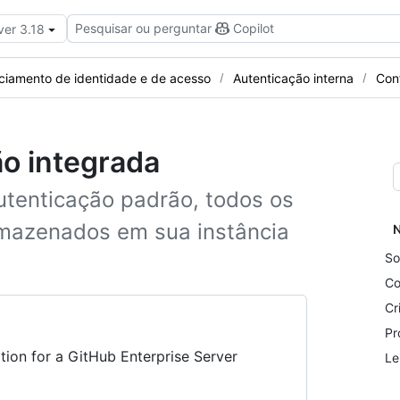
Pesquisar ou perguntar
Copilot
ver 3.18
ciamento de identidade e de acesso
Autenticação interna
Con
ão integrada
tenticação padrão, todos os
rmazenados em sua instância
N
So
Co
Cr
Pr
tion for a GitHub Enterprise Server
Le