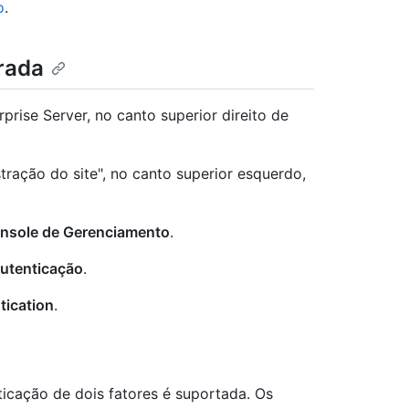
o
.
rada
rise Server, no canto superior direito de
tração do site", no canto superior esquerdo,
nsole de Gerenciamento
.
utenticação
.
ntication
.
ticação de dois fatores é suportada. Os