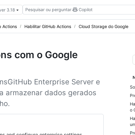
Pesquisar ou perguntar
Copilot
ver 3.18
b Actions
Habilitar GitHub Actions
Cloud Storage do Google
ons com o Google
N
onsGitHub Enterprise Server e
So
ra armazenar dados gerados
Pr
ho.
Ha
o 
Ha
um
Pr
ns and configure enterprise settings.