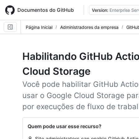
Skip
to
Documentos do GitHub
Version:
Enterprise Ser
main
content
Página Inicial
Administradores da empresa
GitHu
Habilitando GitHub Acti
Cloud Storage
Você pode habilitar GitHub Acti
usar o Google Cloud Storage pa
por execuções de fluxo de trabal
Quem pode usar esse recurso?
Site administrators can enable GitHub Actio