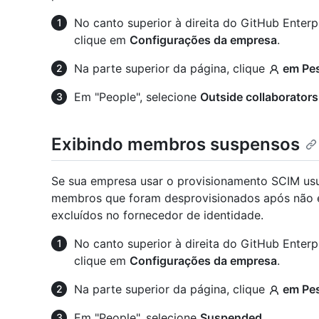
No canto superior à direita do GitHub Enterpr
clique em
Configurações da empresa
.
Na parte superior da página, clique
em Pe
Em "People", selecione
Outside collaborators
Exibindo membros suspensos
Se sua empresa usar o provisionamento SCIM usu
membros que foram desprovisionados após não es
excluídos no fornecedor de identidade.
No canto superior à direita do GitHub Enterpr
clique em
Configurações da empresa
.
Na parte superior da página, clique
em Pe
Em "People", selecione
Suspended
.