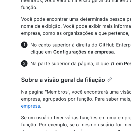
membros, você verá uma visão geral do número
função.
Você pode encontrar uma determinada pessoa pe
nome de exibição. Você pode exibir mais inform
empresa, como as organizações a que pertence,
No canto superior à direita do GitHub Enterpr
clique em
Configurações da empresa
.
Na parte superior da página, clique
em Pe
Sobre a visão geral da filiação
Na página "Membros", você encontrará uma visã
empresa, agrupados por função. Para saber mais,
empresa
.
Se um usuário tiver várias funções em uma empr
função. Por exemplo, se o mesmo usuário for mem