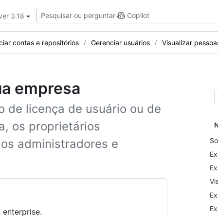
Pesquisar ou perguntar
Copilot
ver 3.18
iar contas e repositórios
Gerenciar usuários
Visualizar pesso
sua empresa
ão de licença de usuário ou de
, os proprietários
N
So
 os administradores e
Ex
Ex
Vi
Ex
Ex
 enterprise.