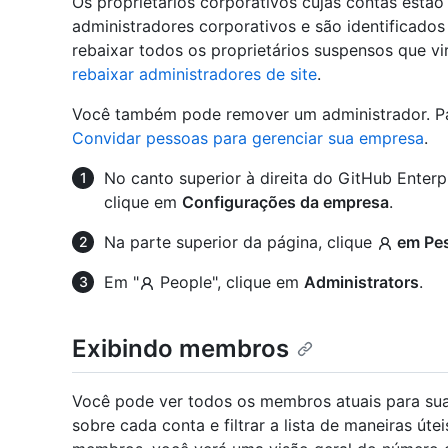
Os proprietários corporativos cujas contas estão 
administradores corporativos e são identificado
rebaixar todos os proprietários suspensos que vir
rebaixar administradores de site
.
Você também pode remover um administrador. Pa
Convidar pessoas para gerenciar sua empresa
.
No canto superior à direita do GitHub Enterpr
clique em
Configurações da empresa
.
Na parte superior da página, clique
em Pe
Em "
People", clique em
Administrators
.
Exibindo membros
Você pode ver todos os membros atuais para sua
sobre cada conta e filtrar a lista de maneiras úte