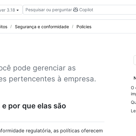
Pesquisar ou perguntar
Copilot
ver 3.18
itos
Segurança e conformidade
Policies
você pode gerenciar as
ões pertencentes à empresa.
N
O 
im
Qu
 e por que elas são
Le
ormidade regulatória, as políticas oferecem