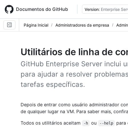
Skip
to
Documentos do GitHub
Version:
Enterprise Ser
main
content
Página Inicial
Administradores da empresa
Admini
Utilitários de linha de 
GitHub Enterprise Server inclui u
para ajudar a resolver problemas
tarefas específicas.
Depois de entrar como usuário administrador c
de qualquer lugar na VM. Para saber mais, confir
Todos os utilitários aceitam
ou
para 
-h
--help