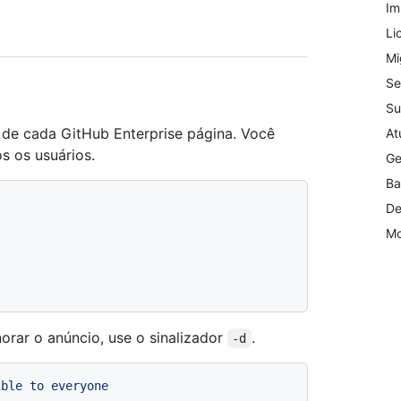
Im
Li
Mi
Se
Su
or de cada GitHub Enterprise página. Você
At
s os usuários.
Ge
Ba
De
Mo
norar o anúncio, use o sinalizador
.
-d
ible to everyone