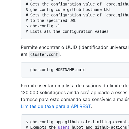
# 
Gets the configuration value of `core.gith
$ 
ghe-config core.github-hostname URL
# 
Sets the configuration value of `core.gith
# 
to the specified URL
$ 
ghe-config -l
# 
Lists all the configuration values
Permite encontrar o UUID (identificador universa
em
.
cluster.conf
Permite isentar uma lista de usuários do limite d
120.000 solicitações ainda será aplicado a esses
fornece para este comando são sensíveis a maiúsc
Limites de taxa para a API REST
.
$ 
ghe-config app.github.rate-limiting-exempt
# 
Exempts the 
users
 hubot and github-actions