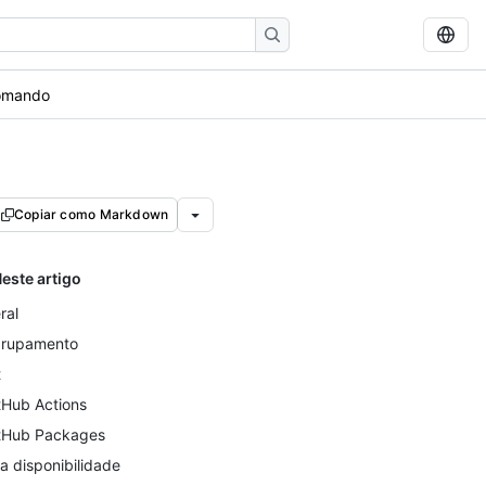
 comando
Copiar como Markdown
este artigo
ral
rupamento
t
tHub Actions
tHub Packages
ta disponibilidade