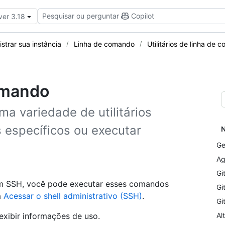
Pesquisar ou perguntar
Copilot
ver 3.18
strar sua instância
Linha de comando
Utilitários de linha de
comando
ma variedade de utilitários
 específicos ou executar
N
Ge
Ag
Gi
om SSH, você pode executar esses comandos
Gi
a
Acessar o shell administrativo (SSH)
.
Gi
exibir informações de uso.
Al