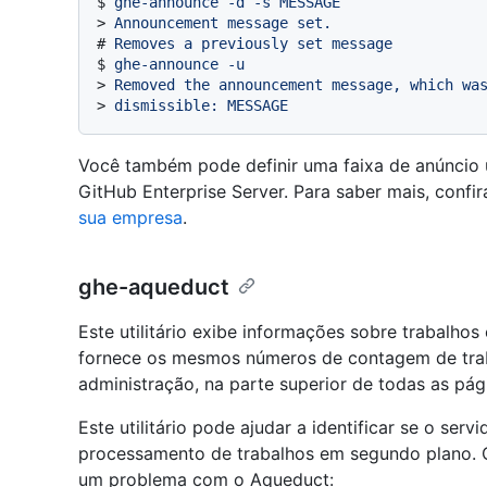
$ 
ghe-announce -d -s MESSAGE
> 
Announcement message set.
# 
Removes a previously set message
$ 
ghe-announce -u
> 
Removed the announcement message, which wa
> 
dismissible: MESSAGE
Você também pode definir uma faixa de anúncio
GitHub Enterprise Server. Para saber mais, confi
sua empresa
.
ghe-aqueduct
Este utilitário exibe informações sobre trabalhos
fornece os mesmos números de contagem de traba
administração, na parte superior de todas as pág
Este utilitário pode ajudar a identificar se o se
processamento de trabalhos em segundo plano. Q
um problema com o Aqueduct: