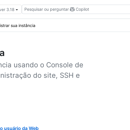
Pesquisar ou perguntar
Copilot
ver 3.18
strar sua instância
ia
ncia usando o Console de
nistração do site, SSH e
do usuário da Web