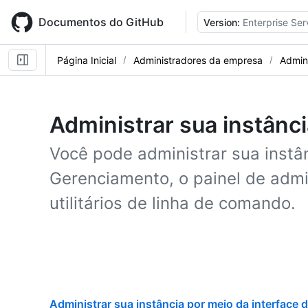
Skip
to
Documentos do GitHub
Version:
Enterprise Ser
main
content
Página Inicial
Administradores da empresa
Admini
Administrar sua instânc
Você pode administrar sua instâ
Gerenciamento, o painel de admi
utilitários de linha de comando.
Administrar sua instância por meio da interface 