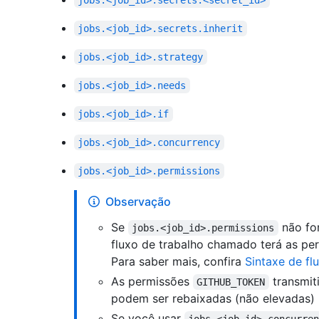
jobs.<job_id>.secrets.<secret_id>
jobs.<job_id>.secrets.inherit
jobs.<job_id>.strategy
jobs.<job_id>.needs
jobs.<job_id>.if
jobs.<job_id>.concurrency
jobs.<job_id>.permissions
Observação
Se
não fo
jobs.<job_id>.permissions
fluxo de trabalho chamado terá as p
Para saber mais, confira
Sintaxe de fl
As permissões
transmit
GITHUB_TOKEN
podem ser rebaixadas (não elevadas) 
Se você usar