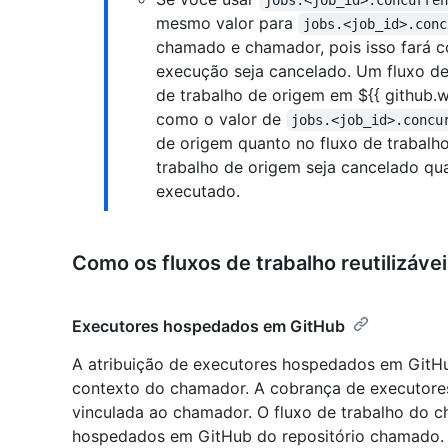
jobs.<job_id>.concurre
mesmo valor para
jobs.<job_id>.conc
chamado e chamador, pois isso fará c
execução seja cancelado. Um fluxo de
de trabalho de origem em ${{ github.w
como o valor de
jobs.<job_id>.concu
de origem quanto no fluxo de trabalh
trabalho de origem seja cancelado qu
executado.
Como os fluxos de trabalho reutilizáv
Executores hospedados em GitHub
A atribuição de executores hospedados em GitH
contexto do chamador. A cobrança de executor
vinculada ao chamador. O fluxo de trabalho do c
hospedados em GitHub do repositório chamado. 