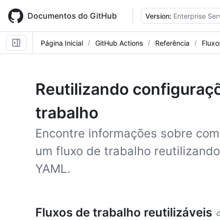
Skip
to
Documentos do GitHub
Version:
Enterprise Ser
main
content
Página Inicial
GitHub Actions
Referência
Fluxo
Reutilizando configuraç
trabalho
Encontre informações sobre como
um fluxo de trabalho reutilizando
YAML.
Fluxos de trabalho reutilizáveis