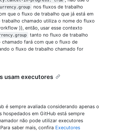
ncy.cancel-in-progress: true
nos fluxos de trabalho
urrency.group
om que o fluxo de trabalho que já está em
 trabalho chamado utiliza o nome do fluxo
orkflow }}, então, usar esse contexto
tanto no fluxo de trabalho
rrency.group
o chamado fará com que o fluxo de
ando o fluxo de trabalho chamado for
eis usam executores
ub é sempre avaliada considerando apenas o
es hospedados em GitHub está sempre
hamador não pode utilizar executores
Para saber mais, confira
Executores