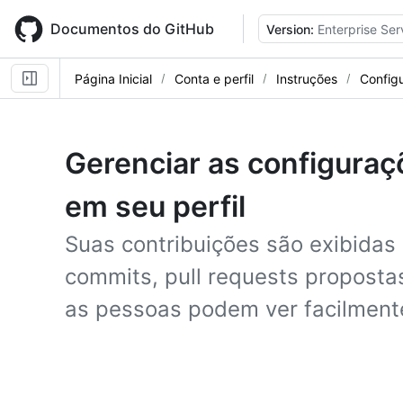
Skip
to
Documentos do GitHub
Version:
Enterprise Ser
main
content
Página Inicial
Conta e perfil
Instruções
Config
Gerenciar as configuraç
em seu perfil
Suas contribuições são exibidas 
commits, pull requests proposta
as pessoas podem ver facilmente