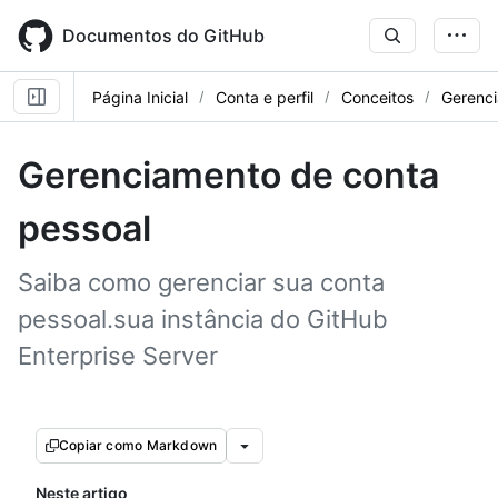
Skip
to
Documentos do GitHub
main
content
Página Inicial
Conta e perfil
Conceitos
Gerenc
Gerenciamento de conta
pessoal
Saiba como gerenciar sua conta
pessoal.sua instância do GitHub
Enterprise Server
Copiar como Markdown
Neste artigo