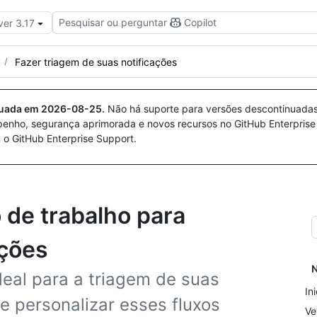
Pesquisar ou perguntar
Copilot
ver 3.17
Fazer triagem de suas notificações
nuada em
2026-08-25
.
Não há suporte para versões descontinuada
penho, segurança aprimorada e novos recursos no GitHub Enterprise
 o GitHub Enterprise Support.
 de trabalho para
ações
N
ideal para a triagem de suas
In
e personalizar esses fluxos
Ve