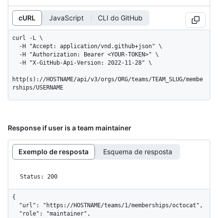
cURL
JavaScript
CLI do GitHub
curl -L \

  -H "Accept: application/vnd.github+json" \

  -H "Authorization: Bearer <YOUR-TOKEN>" \

  -H "X-GitHub-Api-Version: 2022-11-28" \

http(s)://HOSTNAME/api/v3/orgs/ORG/teams/TEAM_SLUG/membe
rships/USERNAME
Response if user is a team maintainer
Exemplo de resposta
Esquema de resposta
Status: 200
{

  "url": "https://HOSTNAME/teams/1/memberships/octocat",

  "role": "maintainer",
