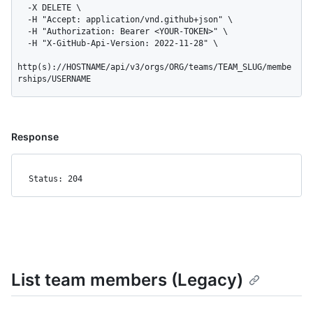
  -X DELETE \

  -H "Accept: application/vnd.github+json" \

  -H "Authorization: Bearer <YOUR-TOKEN>" \

  -H "X-GitHub-Api-Version: 2022-11-28" \

http(s)://HOSTNAME/api/v3/orgs/ORG/teams/TEAM_SLUG/membe
rships/USERNAME
Response
Status: 204
List team members (Legacy)