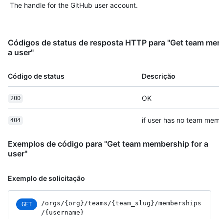
The handle for the GitHub user account.
Códigos de status de resposta HTTP para "Get team me
a user"
Código de status
Descrição
OK
200
if user has no team me
404
Exemplos de código para "Get team membership for a
user"
Exemplo de solicitação
/orgs
/{org}
/teams
/{team_
slug}
/memberships
GET
/{username}