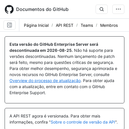
Skip
to
Documentos do GitHub
main
content
Página Inicial
API REST
Teams
Membros
Nome,
Nome,
Nome,
Nome,
Nome,
Nome,
Nome,
Nome,
Nome,
Nome,
Nome,
Nome,
Nome,
Nome,
Nome,
Nome,
Nome,
Nome,
Nome,
Nome,
Nome,
Nome,
Nome,
Nome,
Nome,
Nome,
Tipo,
Tipo,
Tipo,
Tipo,
Tipo,
Tipo,
Tipo,
Tipo,
Tipo,
Tipo,
Tipo,
Tipo,
Tipo,
Tipo,
Tipo,
Tipo,
Tipo,
Tipo,
Tipo,
Tipo,
Tipo,
Tipo,
Tipo,
Tipo,
Tipo,
Tipo,
Esta versão do GitHub Enterprise Server será
Descrição
Descrição
Descrição
Descrição
Descrição
Descrição
Descrição
Descrição
Descrição
Descrição
Descrição
Descrição
Descrição
Descrição
Descrição
Descrição
Descrição
Descrição
Descrição
Descrição
Descrição
Descrição
Descrição
Descrição
Descrição
Descrição
descontinuada em
2026-08-25
.
Não há suporte para
versões descontinuadas. Nenhum lançamento de patch
será feito, mesmo para questões críticas de segurança.
Para obter melhor desempenho, segurança aprimorada e
novos recursos no GitHub Enterprise Server, consulte
Overview do processo de atualização
. Para obter ajuda
com a atualização, entre em contato com o GitHub
Enterprise Support.
A API REST agora é versionada.
Para obter mais
informações, confira "
Sobre o controle de versão da API
".