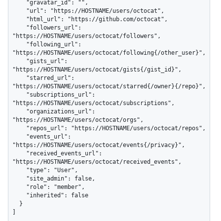
    "gravatar_id": "",

    "url": "https://HOSTNAME/users/octocat",

    "html_url": "https://github.com/octocat",

    "followers_url": 
"https://HOSTNAME/users/octocat/followers",

    "following_url": 
"https://HOSTNAME/users/octocat/following{/other_user}",

    "gists_url": 
"https://HOSTNAME/users/octocat/gists{/gist_id}",

    "starred_url": 
"https://HOSTNAME/users/octocat/starred{/owner}{/repo}",

    "subscriptions_url": 
"https://HOSTNAME/users/octocat/subscriptions",

    "organizations_url": 
"https://HOSTNAME/users/octocat/orgs",

    "repos_url": "https://HOSTNAME/users/octocat/repos",

    "events_url": 
"https://HOSTNAME/users/octocat/events{/privacy}",

    "received_events_url": 
"https://HOSTNAME/users/octocat/received_events",

    "type": "User",

    "site_admin": false,

    "role": "member",

    "inherited": false

  }

]