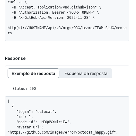
curl -L \

  -H "Accept: application/vnd.github+json" \

  -H "Authorization: Bearer <YOUR-TOKEN>" \

  -H "X-GitHub-Api-Version: 2022-11-28" \

http(s)://HOSTNAME/api/v3/orgs/ORG/teams/TEAM_SLUG/membe
rs
Response
Exemplo de resposta
Esquema de resposta
Status: 200
[

  {

    "login": "octocat",

    "id": 1,

    "node_id": "MDQ6VXNlcjE=",

    "avatar_url": 
"https://github.com/images/error/octocat_happy.gif",
