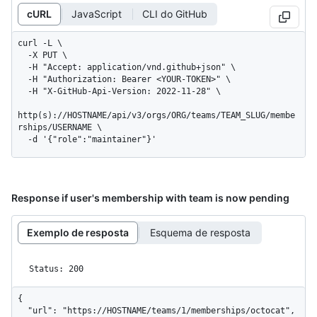
cURL
JavaScript
CLI do GitHub
curl -L \

  -X PUT \

  -H "Accept: application/vnd.github+json" \

  -H "Authorization: Bearer <YOUR-TOKEN>" \

  -H "X-GitHub-Api-Version: 2022-11-28" \

http(s)://HOSTNAME/api/v3/orgs/ORG/teams/TEAM_SLUG/membe
rships/USERNAME \

  -d '{"role":"maintainer"}'
Response if user's membership with team is now pending
Exemplo de resposta
Esquema de resposta
Status: 200
{

  "url": "https://HOSTNAME/teams/1/memberships/octocat",
