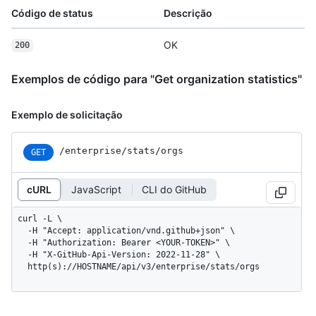
Código de status
Descrição
OK
200
Exemplos de código para "Get organization statistics"
Exemplo de solicitação
/enterprise/stats/orgs
GET
cURL
JavaScript
CLI do GitHub
curl -L \

  -H "Accept: application/vnd.github+json" \

  -H "Authorization: Bearer <YOUR-TOKEN>" \

  -H "X-GitHub-Api-Version: 2022-11-28" \

  http(s)://HOSTNAME/api/v3/enterprise/stats/orgs