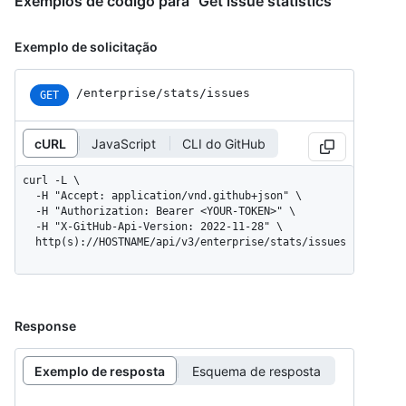
Exemplos de código para "Get issue statistics"
Exemplo de solicitação
/enterprise/stats/issues
GET
cURL
JavaScript
CLI do GitHub
curl -L \

  -H "Accept: application/vnd.github+json" \

  -H "Authorization: Bearer <YOUR-TOKEN>" \

  -H "X-GitHub-Api-Version: 2022-11-28" \

  http(s)://HOSTNAME/api/v3/enterprise/stats/issues
Response
Exemplo de resposta
Esquema de resposta