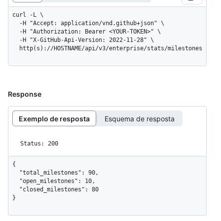
curl -L \

  -H "Accept: application/vnd.github+json" \

  -H "Authorization: Bearer <YOUR-TOKEN>" \

  -H "X-GitHub-Api-Version: 2022-11-28" \

  http(s)://HOSTNAME/api/v3/enterprise/stats/milestones
Response
Exemplo de resposta
Esquema de resposta
Status: 200
{

  "total_milestones": 90,

  "open_milestones": 10,

  "closed_milestones": 80

}