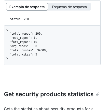
Exemplo de resposta
Esquema de resposta
Status: 200
{

  "total_repos": 200,

  "root_repos": 1,

  "fork_repos": 10,

  "org_repos": 150,

  "total_pushes": 39000,

  "total_wikis": 5

}
Get security products statistics
Gets the statistics about security products for a