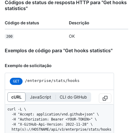
Códigos de status de resposta HTTP para "Get hooks
statistics"
Código de status
Descrição
OK
200
Exemplos de código para "Get hooks statistics"
Exemplo de solicitação
/enterprise/stats/hooks
GET
cURL
JavaScript
CLI do GitHub
curl -L \

  -H "Accept: application/vnd.github+json" \

  -H "Authorization: Bearer <YOUR-TOKEN>" \

  -H "X-GitHub-Api-Version: 2022-11-28" \

  http(s)://HOSTNAME/api/v3/enterprise/stats/hooks