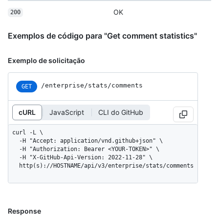
OK
200
Exemplos de código para "Get comment statistics"
Exemplo de solicitação
/enterprise
/stats
/comments
GET
cURL
JavaScript
CLI do GitHub
curl -L \

  -H "Accept: application/vnd.github+json" \

  -H "Authorization: Bearer <YOUR-TOKEN>" \

  -H "X-GitHub-Api-Version: 2022-11-28" \

  http(s)://HOSTNAME/api/v3/enterprise/stats/comments
Response