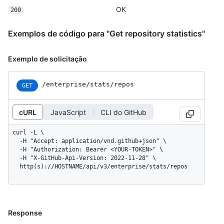
OK
200
Exemplos de código para "Get repository statistics"
Exemplo de solicitação
/enterprise/stats/repos
GET
cURL
JavaScript
CLI do GitHub
curl -L \

  -H "Accept: application/vnd.github+json" \

  -H "Authorization: Bearer <YOUR-TOKEN>" \

  -H "X-GitHub-Api-Version: 2022-11-28" \

  http(s)://HOSTNAME/api/v3/enterprise/stats/repos
Response