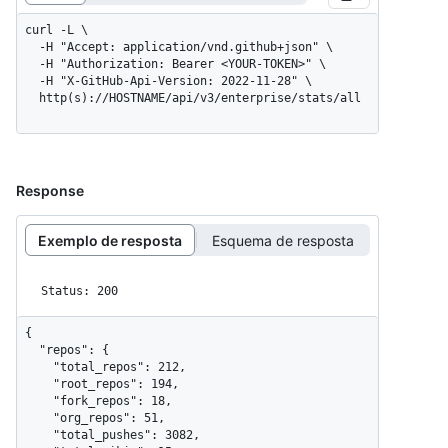
curl -L \

  -H "Accept: application/vnd.github+json" \

  -H "Authorization: Bearer <YOUR-TOKEN>" \

  -H "X-GitHub-Api-Version: 2022-11-28" \

  http(s)://HOSTNAME/api/v3/enterprise/stats/all
Response
Exemplo de resposta
Esquema de resposta
Status: 200
{

  "repos": {

    "total_repos": 212,

    "root_repos": 194,

    "fork_repos": 18,

    "org_repos": 51,

    "total_pushes": 3082,
