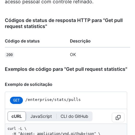
acesso pessoal com controle refinado.
Códigos de status de resposta HTTP para "Get pull
request statistics"
Código de status
Descrição
OK
200
Exemplos de código para "Get pull request statistics"
Exemplo de solicitação
/enterprise/stats/pulls
GET
cURL
JavaScript
CLI do GitHub
curl -L \

  -H "Accept: application/vnd.github+json" \
