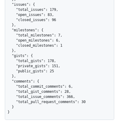
  "issues": {

    "total_issues": 179,

    "open_issues": 83,

    "closed_issues": 96

  },

  "milestones": {

    "total_milestones": 7,

    "open_milestones": 6,

    "closed_milestones": 1

  },

  "gists": {

    "total_gists": 178,

    "private_gists": 151,

    "public_gists": 25

  },

  "comments": {

    "total_commit_comments": 6,

    "total_gist_comments": 28,

    "total_issue_comments": 366,

    "total_pull_request_comments": 30

  }

}