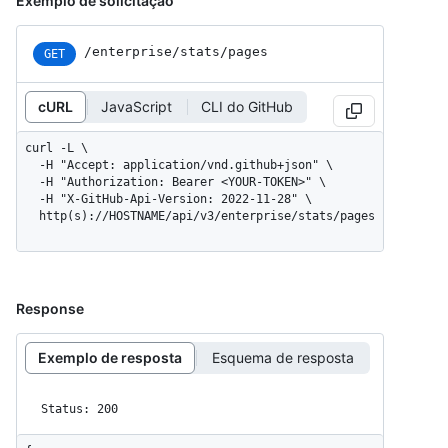
Exemplo de solicitação
/enterprise/stats/pages
GET
cURL
JavaScript
CLI do GitHub
curl -L \

  -H "Accept: application/vnd.github+json" \

  -H "Authorization: Bearer <YOUR-TOKEN>" \

  -H "X-GitHub-Api-Version: 2022-11-28" \

  http(s)://HOSTNAME/api/v3/enterprise/stats/pages
Response
Exemplo de resposta
Esquema de resposta
Status: 200