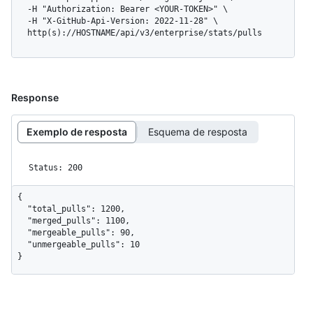
  -H "Authorization: Bearer <YOUR-TOKEN>" \

  -H "X-GitHub-Api-Version: 2022-11-28" \

  http(s)://HOSTNAME/api/v3/enterprise/stats/pulls
Response
Exemplo de resposta
Esquema de resposta
Status: 200
{

  "total_pulls": 1200,

  "merged_pulls": 1100,

  "mergeable_pulls": 90,

  "unmergeable_pulls": 10

}