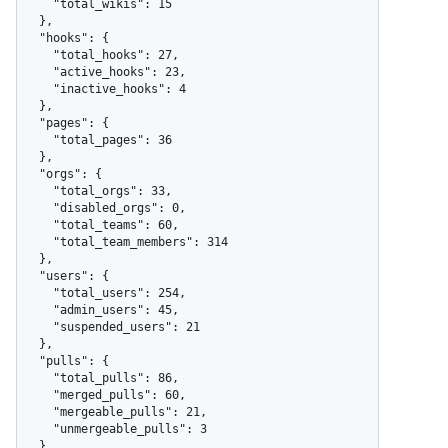
    "total_wikis": 15

  },

  "hooks": {

    "total_hooks": 27,

    "active_hooks": 23,

    "inactive_hooks": 4

  },

  "pages": {

    "total_pages": 36

  },

  "orgs": {

    "total_orgs": 33,

    "disabled_orgs": 0,

    "total_teams": 60,

    "total_team_members": 314

  },

  "users": {

    "total_users": 254,

    "admin_users": 45,

    "suspended_users": 21

  },

  "pulls": {

    "total_pulls": 86,

    "merged_pulls": 60,

    "mergeable_pulls": 21,

    "unmergeable_pulls": 3

  },
