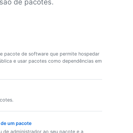
usão de pacotes.
e pacote de software que permite hospedar
ública e usar pacotes como dependências em
cotes.
e de um pacote
u de administrador ao seu pacote e a