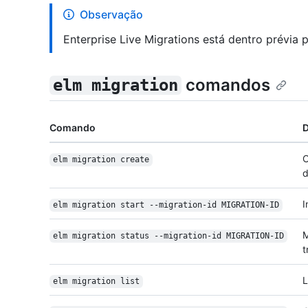
Observação
Enterprise Live Migrations está dentro prévia p
comandos
elm migration
Comando
D
C
elm migration create
d
I
elm migration start --migration-id MIGRATION-ID
M
elm migration status --migration-id MIGRATION-ID
t
L
elm migration list