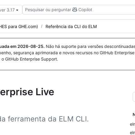
Pesquisar ou perguntar
Copilot
ver 3.17
GHES para GHE.com)
Referência da CLI do ELM
nuada em
2026-08-25
.
Não há suporte para versões descontinuada
penho, segurança aprimorada e novos recursos no GitHub Enterprise
 o GitHub Enterprise Support.
erprise Live
N
da ferramenta da ELM CLI.
el
el