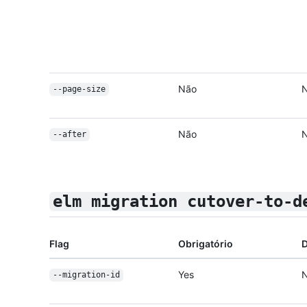
Não
--page-size
Não
--after
elm migration cutover-to-d
Flag
Obrigatório
D
Yes
--migration-id