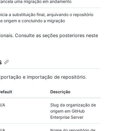
ancela uma migração em andamento
nicia a substituição final, arquivando o repositório
e origem e concluindo a migração
nais. Consulte as seções posteriores neste
s
portação e importação de repositório.
efault
Descrição
N/A
Slug da organização de
origem em GitHub
Enterprise Server
N/A
Nome do repositório de