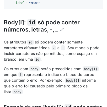
label:
"Name"
Body[i]:
só pode conter
id
números, letras, -, _
Os atributos
só podem conter somente
id
caracteres alfanuméricos,
e
. Seu modelo pode
-
_
incluir caracteres não permitidos, como espaço em
branco, em uma
.
id
Os erros com
serão precedidos com
,
body
body[i]
em que
representa o índice do bloco do corpo
i
que contém o erro. Por exemplo,
informa
body[0]
que o erro foi causado pelo primeiro bloco da
lista
.
body
Exemplo de erro "body[i]:
id
pode conter