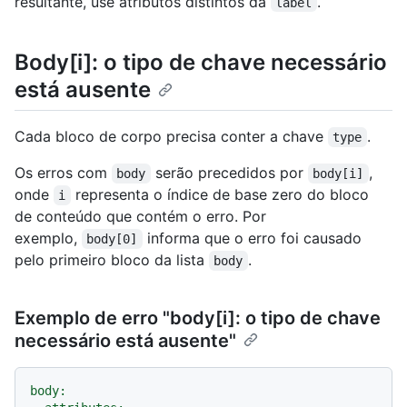
resultante, use atributos distintos da
.
label
Body[i]: o tipo de chave necessário
está ausente
Cada bloco de corpo precisa conter a chave
.
type
Os erros com
serão precedidos por
,
body
body[i]
onde
representa o índice de base zero do bloco
i
de conteúdo que contém o erro. Por
exemplo,
informa que o erro foi causado
body[0]
pelo primeiro bloco da lista
.
body
Exemplo de erro "body[i]: o tipo de chave
necessário está ausente"
body: