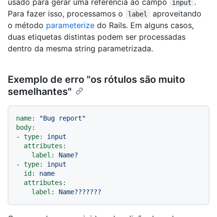
usado para gerar uma referência ao campo
.
input
Para fazer isso, processamos o
aproveitando
label
o método
parameterize
do Rails. Em alguns casos,
duas etiquetas distintas podem ser processadas
dentro da mesma string parametrizada.
Exemplo de erro "os rótulos são muito
semelhantes"
name:
"Bug report"
body:
-
type:
input
attributes:
label:
Name?
-
type:
input
id:
name
attributes:
label:
Name???????