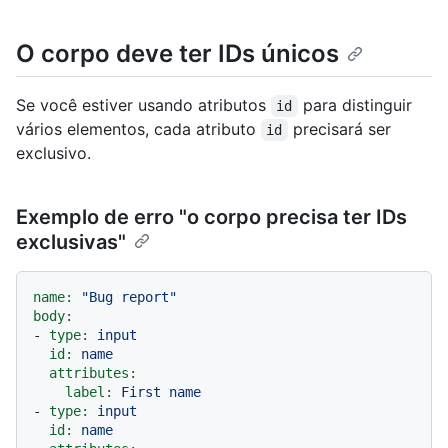
O corpo deve ter IDs únicos
Se você estiver usando atributos
para distinguir
id
vários elementos, cada atributo
precisará ser
id
exclusivo.
Exemplo de erro "o corpo precisa ter IDs
exclusivas"
name:
"Bug report"
body:
-
type:
input
id:
name
attributes:
label:
First
name
-
type:
input
id:
name