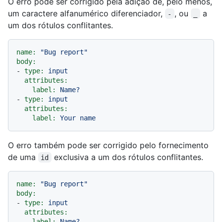
O erro pode ser corrigido pela adição de, pelo menos,
um caractere alfanumérico diferenciador,
, ou
a
-
_
um dos rótulos conflitantes.
name:
"Bug report"
body:
-
type:
input
attributes:
label:
Name?
-
type:
input
attributes:
label:
Your
name
O erro também pode ser corrigido pelo fornecimento
de uma
exclusiva a um dos rótulos conflitantes.
id
name:
"Bug report"
body:
-
type:
input
attributes:
label:
Name?