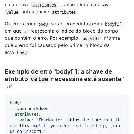
uma chave
ou não tem uma chave
attributes
sob a chave
.
value
attributes
Os erros com
serão precedidos com
,
body
body[i]
em que
representa o índice do bloco do corpo
i
que contém o erro. Por exemplo,
informa
body[0]
que o erro foi causado pelo primeiro bloco da
lista
.
body
Exemplo de erro "body[i]: a chave de
atributo
value
necessária está ausente"
body:
-
type:
markdown
attributes:
value:
"Thanks for taking the time to fill 
out this bug! If you need real-time help, join 
us on Discord."