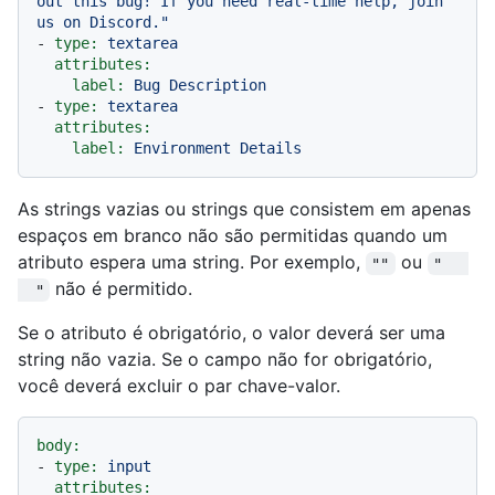
out this bug! If you need real-time help, join 
us on Discord."
-
type:
textarea
attributes:
label:
Bug
Description
-
type:
textarea
attributes:
label:
Environment
Details
As strings vazias ou strings que consistem em apenas
espaços em branco não são permitidas quando um
atributo espera uma string. Por exemplo,
ou
""
"   
não é permitido.
  "
Se o atributo é obrigatório, o valor deverá ser uma
string não vazia. Se o campo não for obrigatório,
você deverá excluir o par chave-valor.
body:
-
type:
input
attributes: