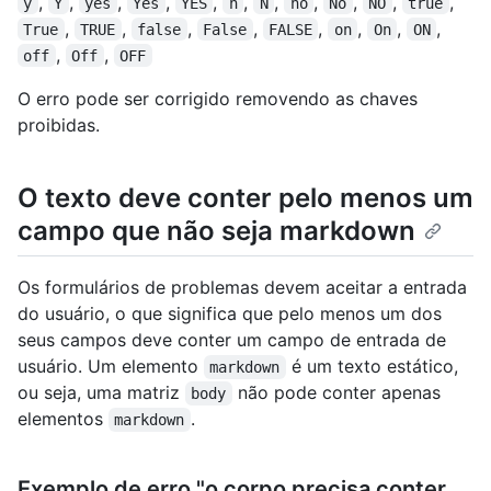
,
,
,
,
,
,
,
,
,
,
,
y
Y
yes
Yes
YES
n
N
no
No
NO
true
,
,
,
,
,
,
,
,
True
TRUE
false
False
FALSE
on
On
ON
,
,
off
Off
OFF
O erro pode ser corrigido removendo as chaves
proibidas.
O texto deve conter pelo menos um
campo que não seja markdown
Os formulários de problemas devem aceitar a entrada
do usuário, o que significa que pelo menos um dos
seus campos deve conter um campo de entrada de
usuário. Um elemento
é um texto estático,
markdown
ou seja, uma matriz
não pode conter apenas
body
elementos
.
markdown
Exemplo de erro "o corpo precisa conter