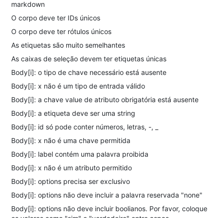
markdown
O corpo deve ter IDs únicos
O corpo deve ter rótulos únicos
As etiquetas são muito semelhantes
As caixas de seleção devem ter etiquetas únicas
Body[i]: o tipo de chave necessário está ausente
Body[i]: x não é um tipo de entrada válido
Body[i]: a chave value de atributo obrigatória está ausente
Body[i]: a etiqueta deve ser uma string
Body[i]: id só pode conter números, letras, -, _
Body[i]: x não é uma chave permitida
Body[i]: label contém uma palavra proibida
Body[i]: x não é um atributo permitido
Body[i]: options precisa ser exclusivo
Body[i]: options não deve incluir a palavra reservada "none"
Body[i]: options não deve incluir boolianos. Por favor, coloque