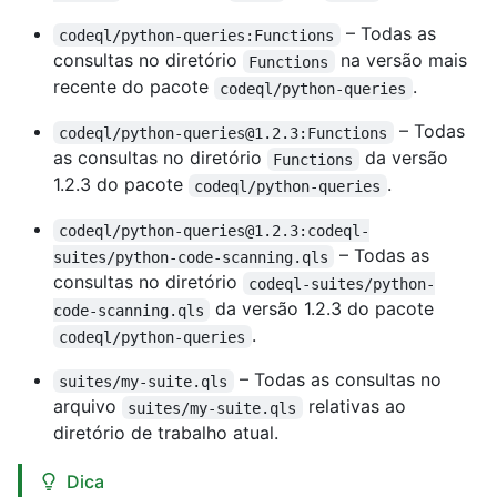
– Todas as
codeql/python-queries:Functions
consultas no diretório
na versão mais
Functions
recente do pacote
.
codeql/python-queries
– Todas
codeql/python-queries@1.2.3:Functions
as consultas no diretório
da versão
Functions
1.2.3 do pacote
.
codeql/python-queries
codeql/python-queries@1.2.3:codeql-
– Todas as
suites/python-code-scanning.qls
consultas no diretório
codeql-suites/python-
da versão 1.2.3 do pacote
code-scanning.qls
.
codeql/python-queries
– Todas as consultas no
suites/my-suite.qls
arquivo
relativas ao
suites/my-suite.qls
diretório de trabalho atual.
Dica