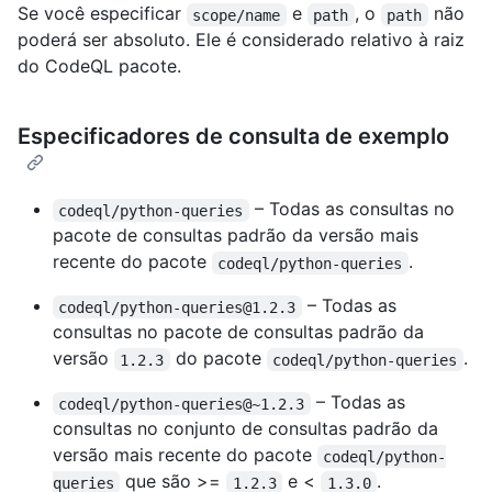
Se você especificar
e
, o
não
scope/name
path
path
poderá ser absoluto. Ele é considerado relativo à raiz
do CodeQL pacote.
Especificadores de consulta de exemplo
– Todas as consultas no
codeql/python-queries
pacote de consultas padrão da versão mais
recente do pacote
.
codeql/python-queries
– Todas as
codeql/python-queries@1.2.3
consultas no pacote de consultas padrão da
versão
do pacote
.
1.2.3
codeql/python-queries
– Todas as
codeql/python-queries@~1.2.3
consultas no conjunto de consultas padrão da
versão mais recente do pacote
codeql/python-
que são >=
e <
.
queries
1.2.3
1.3.0