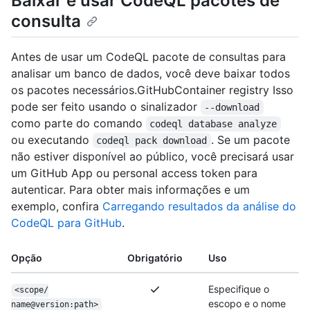
Baixar e usar CodeQL pacotes de
consulta
Antes de usar um CodeQL pacote de consultas para
analisar um banco de dados, você deve baixar todos
os pacotes necessários.GitHubContainer registry Isso
pode ser feito usando o sinalizador
--download
como parte do comando
codeql database analyze
ou executando
. Se um pacote
codeql pack download
não estiver disponível ao público, você precisará usar
um GitHub App ou personal access token para
autenticar. Para obter mais informações e um
exemplo, confira
Carregando resultados da análise do
CodeQL para GitHub
.
Opção
Obrigatório
Uso
Especifique o
<scope/
escopo e o nome
name@version:path>