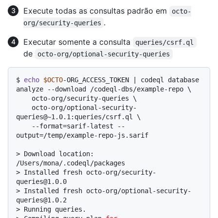
Execute todas as consultas padrão em
octo-
.
org/security-queries
Executar somente a consulta
queries/csrf.ql
de
octo-org/optional-security-queries
$ 
echo
$OCTO
-ORG_ACCESS_TOKEN | codeql database 
analyze --download /codeql-dbs/example-repo \

    octo-org/security-queries \

    octo-org/optional-security-
queries@~1.0.1:queries/csrf.ql \

    --format=sarif-latest --
output=/temp/example-repo-js.sarif
> 
Download location: 
/Users/mona/.codeql/packages
> 
Installed fresh octo-org/security-
queries@1.0.0
> 
Installed fresh octo-org/optional-security-
queries@1.0.2
> 
Running queries.