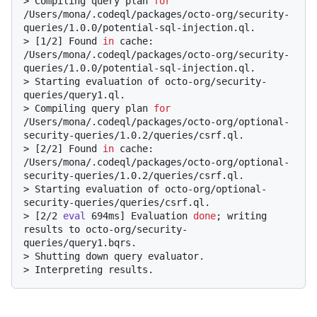
> 
Compiling query plan 
for
/Users/mona/.codeql/packages/octo-org/security-
queries/1.0.0/potential-sql-injection.ql.
> 
[1/2] Found 
in
 cache: 
/Users/mona/.codeql/packages/octo-org/security-
queries/1.0.0/potential-sql-injection.ql.
> 
Starting evaluation of octo-org/security-
queries/query1.ql.
> 
Compiling query plan 
for
/Users/mona/.codeql/packages/octo-org/optional-
security-queries/1.0.2/queries/csrf.ql.
> 
[2/2] Found 
in
 cache: 
/Users/mona/.codeql/packages/octo-org/optional-
security-queries/1.0.2/queries/csrf.ql.
> 
Starting evaluation of octo-org/optional-
security-queries/queries/csrf.ql.
> 
[2/2 
eval
 694ms] Evaluation 
done
; writing 
results to octo-org/security-
queries/query1.bqrs.
> 
Shutting down query evaluator.
> 
Interpreting results.