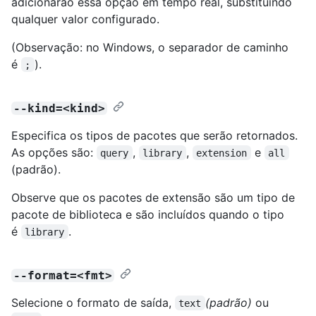
adicionarão essa opção em tempo real, substituindo
qualquer valor configurado.
(Observação: no Windows, o separador de caminho
é
).
;
--kind=<kind>
Especifica os tipos de pacotes que serão retornados.
As opções são:
,
,
e
query
library
extension
all
(padrão).
Observe que os pacotes de extensão são um tipo de
pacote de biblioteca e são incluídos quando o tipo
é
.
library
--format=<fmt>
Selecione o formato de saída,
(padrão)
ou
text