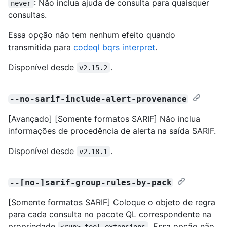
: Não inclua ajuda de consulta para quaisquer
never
consultas.
Essa opção não tem nenhum efeito quando
transmitida para
codeql bqrs interpret
.
Disponível desde
.
v2.15.2
--no-sarif-include-alert-provenance
[Avançado] [Somente formatos SARIF] Não inclua
informações de procedência de alerta na saída SARIF.
Disponível desde
.
v2.18.1
--[no-]sarif-group-rules-by-pack
[Somente formatos SARIF] Coloque o objeto de regra
para cada consulta no pacote QL correspondente na
propriedade
. Essa opção não
<run>.tool.extensions