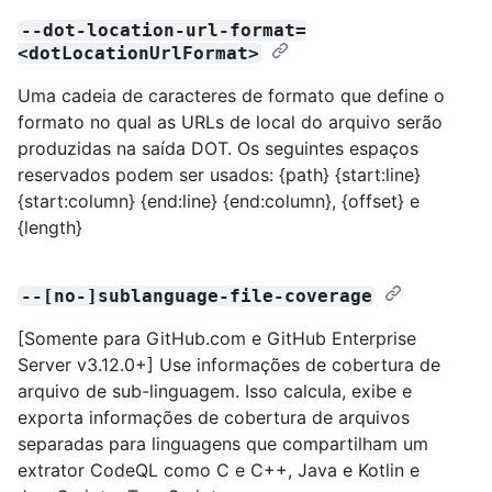
--dot-location-url-format=
<dotLocationUrlFormat>
Uma cadeia de caracteres de formato que define o
formato no qual as URLs de local do arquivo serão
produzidas na saída DOT. Os seguintes espaços
reservados podem ser usados: {path} {start:line}
{start:column} {end:line} {end:column}, {offset} e
{length}
--[no-]sublanguage-file-coverage
[Somente para GitHub.com e GitHub Enterprise
Server v3.12.0+] Use informações de cobertura de
arquivo de sub-linguagem. Isso calcula, exibe e
exporta informações de cobertura de arquivos
separadas para linguagens que compartilham um
extrator CodeQL como C e C++, Java e Kotlin e