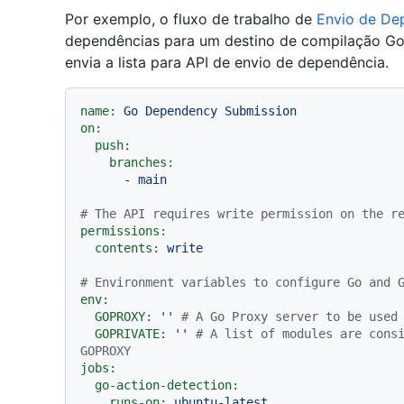
Por exemplo, o fluxo de trabalho de
Envio de De
dependências para um destino de compilação G
envia a lista para API de envio de dependência.
name:
Go
Dependency
Submission
on:
push:
branches:
-
main
# The API requires write permission on the r
permissions:
contents:
write
# Environment variables to configure Go and 
env:
GOPROXY:
''
# A Go Proxy server to be used
GOPRIVATE:
''
# A list of modules are consi
GOPROXY
jobs:
go-action-detection:
runs-on:
ubuntu-latest