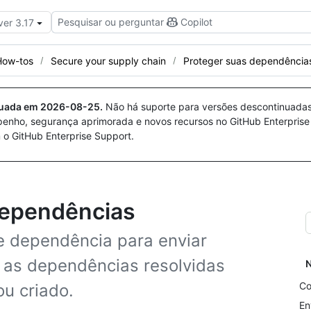
Pesquisar ou perguntar
Copilot
ver 3.17
How-tos
Secure your supply chain
Proteger suas dependência
nuada em
2026-08-25
.
Não há suporte para versões descontinuada
penho, segurança aprimorada e novos recursos no GitHub Enterprise
 o GitHub Enterprise Support.
dependências
e dependência para enviar
 as dependências resolvidas
N
Co
u criado.
En