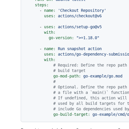
steps:
-
name:
'Checkout Repository'
uses:
actions/checkout@v6
-
uses:
actions/setup-go@v5
with:
go-version:
">=1.18.0"
-
name:
Run
snapshot
action
uses:
actions/go-dependency-submissi
with:
# Required: Define the repo path
# build target
go-mod-path:
go-example/go.mod
#
# Optional. Define the repo path
# a file with a `main()` functio
# If undefined, this action will
# used by all build targets for 
# include Go dependencies used b
go-build-target:
go-example/cmd/