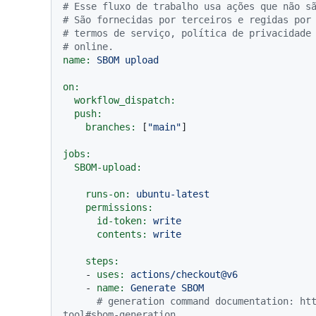
# Esse fluxo de trabalho usa ações que não s
# São fornecidas por terceiros e regidas por
# termos de serviço, política de privacidade
# online.
name:
SBOM
upload
on:
workflow_dispatch:
push:
branches:
 [
"main"
]

jobs:
SBOM-upload:
runs-on:
ubuntu-latest
permissions:
id-token:
write
contents:
write
steps:
-
uses:
actions/checkout@v6
-
name:
Generate
SBOM
# generation command documentation: ht
tool#sbom-generation