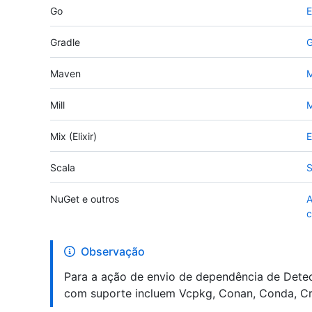
Go
E
Gradle
G
Maven
M
Mill
M
Mix (Elixir)
E
Scala
S
NuGet e outros
A
Observação
Para a ação de envio de dependência de Dete
com suporte incluem Vcpkg, Conan, Conda, Cr