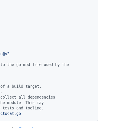
on@v2
 to the go.mod file used by the
 of a build target,
n.
 collect all dependencies
the module. This may
y tests and tooling.
octocat.go