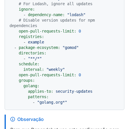
# For Lodash, ignore all updates
ignore:
-
dependency-name:
"lodash"
# Disable version updates for npm 
dependencies
open-pull-requests-limit:
0
registries:
-
example
-
package-ecosystem:
"gomod"
directories:
-
"**/*"
schedule:
interval:
"weekly"
open-pull-requests-limit:
0
groups:
golang:
applies-to:
security-updates
patterns:
-
"golang.org*"
Observação