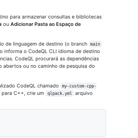
tino para armazenar consultas e bibliotecas
a
ou
Adicionar Pasta ao Espaço de
io de linguagem de destino (o branch
main
sso informa o CodeQL CLI idioma de destino
dências. CodeQL procurará as dependências
ho abertos ou no caminho de pesquisa do
onalizado CodeQL chamado
my-custom-cpp-
 para C++, crie um
arquivo
qlpack.yml