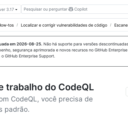
Pesquisar ou perguntar
Copilot
ver 3.17
How-tos
Localizar e corrigir vulnerabilidades de código
Escane
nuada em
2026-08-25
.
Não há suporte para versões descontinuada
penho, segurança aprimorada e novos recursos no GitHub Enterprise
 o GitHub Enterprise Support.
e trabalho do CodeQL
om CodeQL, você precisa de
s padrão.