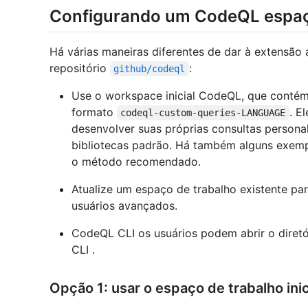
Configurando um CodeQL espaç
Há várias maneiras diferentes de dar à extensão 
repositório
:
github/codeql
Use o workspace inicial CodeQL, que contém
formato
. E
codeql-custom-queries-LANGUAGE
desenvolver suas próprias consultas persona
bibliotecas padrão. Há também alguns exemp
o método recomendado.
Atualize um espaço de trabalho existente p
usuários avançados.
CodeQL CLI os usuários podem abrir o diret
CLI .
Opção 1: usar o espaço de trabalho in