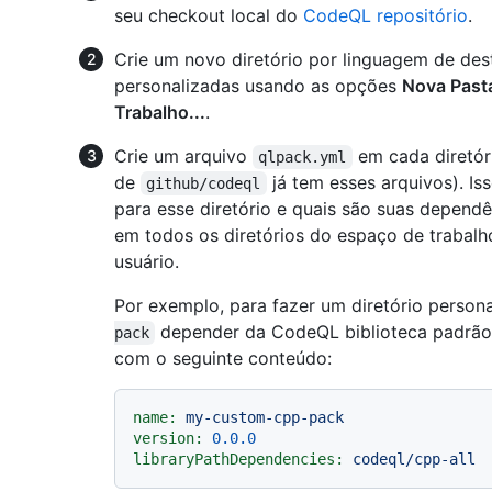
seu checkout local do
CodeQL repositório
.
Crie um novo diretório por linguagem de des
personalizadas usando as opções
Nova Past
Trabalho...
.
Crie um arquivo
em cada diretór
qlpack.yml
de
já tem esses arquivos). I
github/codeql
para esse diretório e quais são suas depen
em todos os diretórios do espaço de trabal
usuário.
Por exemplo, para fazer um diretório pers
depender da CodeQL biblioteca padrão
pack
com o seguinte conteúdo:
name:
my-custom-cpp-pack
version:
0.0
.0
libraryPathDependencies:
codeql/cpp-all