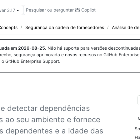
Pesquisar ou perguntar
Copilot
ver 3.17
Concepts
Segurança da cadeia de fornecedores
Análise de d
nuada em
2026-08-25
.
Não há suporte para versões descontinuada
penho, segurança aprimorada e novos recursos no GitHub Enterprise
 o GitHub Enterprise Support.
te detectar dependências
s ao seu ambiente e fornece
N
So
os dependentes e a idade das
Ha