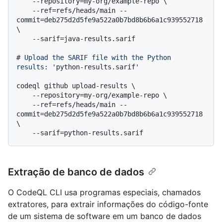
    --repository=my-org/example-repo \

    --ref=refs/heads/main --
commit=deb275d2d5fe9a522a0b7bd8b6b6a1c939552718 
\

# 
Upload the SARIF file with the Python 
results: '
python-results.sarif
'
codeql github upload-results \

    --repository=my-org/example-repo \

    --ref=refs/heads/main --
commit=deb275d2d5fe9a522a0b7bd8b6b6a1c939552718 
\

Extração de banco de dados
O CodeQL CLI usa programas especiais, chamados
extratores, para extrair informações do código-fonte
de um sistema de software em um banco de dados