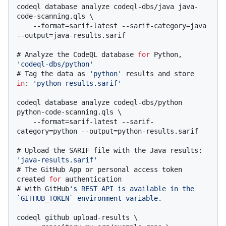
codeql database analyze codeql-dbs/java java-
code-scanning.qls \

    --format=sarif-latest --sarif-category=java 
# 
Analyze the CodeQL database 
for
 Python, 
'codeql-dbs/python'
# 
Tag the data as 
'python'
 results and store 
in
: 
'python-results.sarif'
codeql database analyze codeql-dbs/python 
python-code-scanning.qls \

    --format=sarif-latest --sarif-
# 
Upload the SARIF file with the Java results: 
'java-results.sarif'
# 
The GitHub App or personal access token 
created 
for
 authentication
# 
with GitHub
's REST API is available in the 
`GITHUB_TOKEN` environment variable.
codeql github upload-results \
