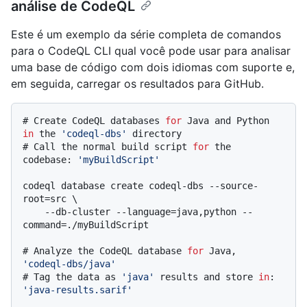
análise de CodeQL
Este é um exemplo da série completa de comandos
para o CodeQL CLI qual você pode usar para analisar
uma base de código com dois idiomas com suporte e,
em seguida, carregar os resultados para GitHub.
# 
Create CodeQL databases 
for
 Java and Python 
in
 the 
'codeql-dbs'
 directory
# 
Call the normal build script 
for
 the 
codebase: 
'myBuildScript'
codeql database create codeql-dbs --source-
root=src \

    --db-cluster --language=java,python --
# 
Analyze the CodeQL database 
for
 Java, 
'codeql-dbs/java'
# 
Tag the data as 
'java'
 results and store 
in
: 
'java-results.sarif'