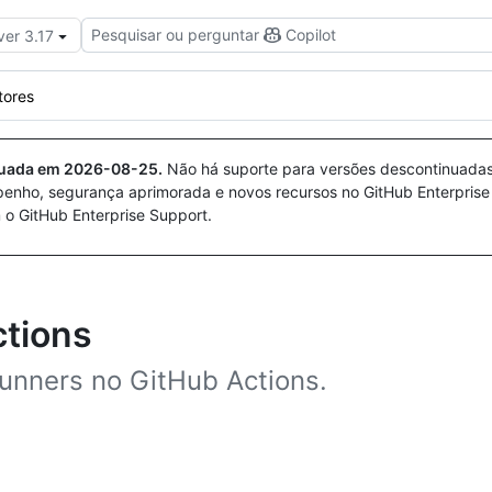
Pesquisar ou perguntar
Copilot
ver 3.17
tores
nuada em
2026-08-25
.
Não há suporte para versões descontinuada
penho, segurança aprimorada e novos recursos no GitHub Enterprise
 o GitHub Enterprise Support.
ctions
runners no GitHub Actions.